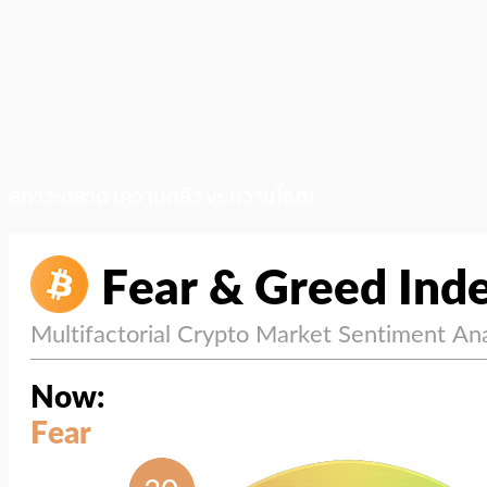
สภาวะตลาด (ความกลัว vs ความโลภ)