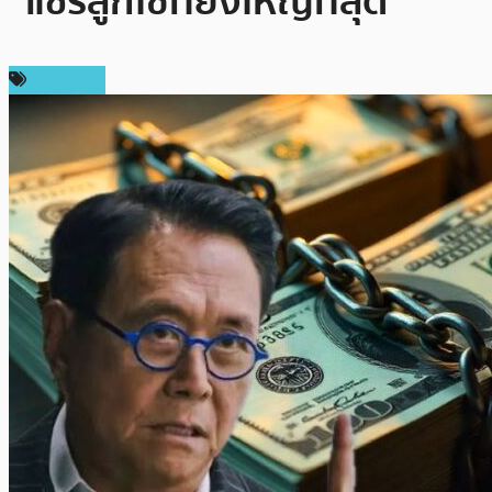
“แชร์ลูกโซ่ที่ยิ่งใหญ่ที่สุด”
เศรษฐกิจ