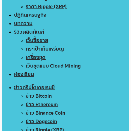
ราคา Ripple (XRP)
ปฏิทินเศรษฐกิจ
บทความ
รีวิวผลิตภัณฑ์
เว็บซื้อขาย
กระเป๋าเก็บเหรียญ
เครื่องขุด
เว็บขุดแบบ Cloud Mining
ห้องเรียน
ข่าวคริปโตเคอเรนซี่
ข่าว Bitcoin
ข่าว Ethereum
ข่าว Binance Coin
ข่าว Dogecoin
ข่าว Ripple (XRP)