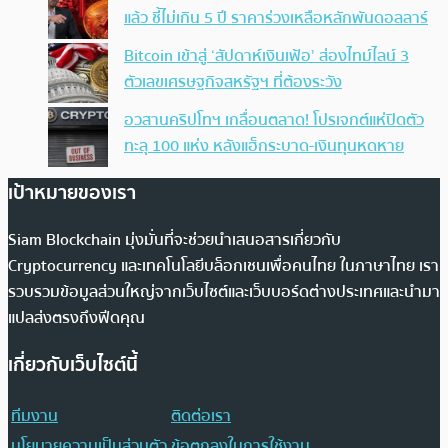
แล้ว ชี้ไม่เกิน 5 ปี ราคาร่วงเหลือหลักพันดอลลาร์
Bitcoin เข้าสู่ ‘สัปดาห์เงินเฟ้อ’ ส่องไทม์ไลน์ 3
ตัวเลขเศรษฐกิจสหรัฐฯ ที่ต้องระวัง
อวสานคริปโทฯ เกลื่อนตลาด! โปรเจกต์แห่ปิดตัว
ทะลุ 100 แห่ง หลังแฮ็กระบาด-เงินทุนหดหาย
เป้าหมายของเรา
Siam Blockchain มุ่งมั่นที่จะช่วยนำเสนอสารเกี่ยวกับ
Cryptocurrency และเทคโนโลยีบล็อกเชนเพื่อคนไทย ในภาษาไทย เรา
รวบรวมข้อมูลส่วนใหญ่จากเว็บไซต์และเว็บบอร์ดต่างประเทศและนำมา
แปลส่งตรงถึงฟีดคุณ
เกี่ยวกับเว็บไซต์นี้
ทีมงาน
ติดต่อเรา
นโยบายความเป็นส่วนตัว
ข้อตกลงในการใช้งาน