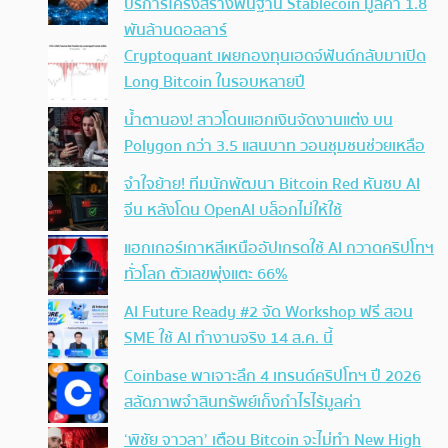
บริการโครงสร้างพื้นฐาน Stablecoin มูลค่า 1.8
พันล้านดอลลาร์
Cryptoquant เผยกองทุนเฮดจ์ฟันด์กลับมาเปิด
Long Bitcoin ในรอบหลายปี
น้ำตานอง! สาวโดนแฮกเงินจัดงานแต่ง บน
Polygon กว่า 3.5 แสนบาท วอนชุมชนช่วยเหลือ
จำใจย้าย! ทีมนักพัฒนา Bitcoin Red หันซบ AI
จีน หลังโดน OpenAI บล็อกไม่ให้ใช้
แฮกเกอร์เกาหลีเหนืออัปเกรดใช้ AI กวาดคริปโทฯ
ทั่วโลก ตัวเลขพุ่งแตะ 66%
AI Future Ready #2 จัด Workshop ฟรี สอน
SME ใช้ AI ทำงานจริง 14 ส.ค. นี้
Coinbase พาเจาะลึก 4 เทรนด์คริปโทฯ ปี 2026
สลัดภาพจำสินทรัพย์เก็งกำไรไร้มูลค่า
‘พิชัย จาวลา’ เตือน Bitcoin จะไม่ทำ New High