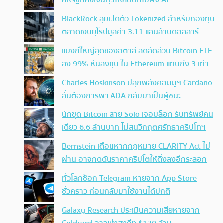
สหรัฐหลังเงินทุนไหลออกไปฝั่ง AI
BlackRock ลุยเปิดตัว Tokenized สำหรับกองทุน
ตลาดเงินยุโรปมูลค่า 3.11 แสนล้านดอลลาร์
แบงก์ใหญ่สุดของอิตาลี ลดสัดส่วน Bitcoin ETF
ลง 99% หันลงทุน ใน Ethereum แทนถึง 3 เท่า
Charles Hoskinson ปลุกพลังคอมมูฯ Cardano
ลั่นต้องการพา ADA กลับมาเป็นผู้ชนะ
นักขุด Bitcoin สาย Solo เจอบล็อก รับทรัพย์คน
เดียว 6.6 ล้านบาท ไม่สนวิกฤตศรัทธาคริปโทฯ
Bernstein เตือนหากกฎหมาย CLARITY Act ไม่
ผ่าน อาจกดดันราคาคริปโตให้ดิ่งลงอีกระลอก
ทั่วโลกช็อก Telegram หายจาก App Store
ชั่วคราว ก่อนกลับมาใช้งานได้ปกติ
Galaxy Research ประเมินความเสียหายจาก