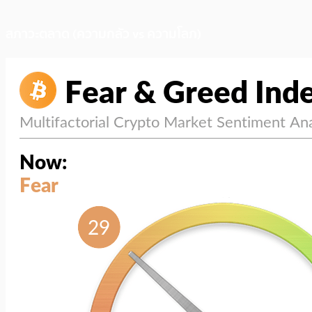
สภาวะตลาด (ความกลัว vs ความโลภ)