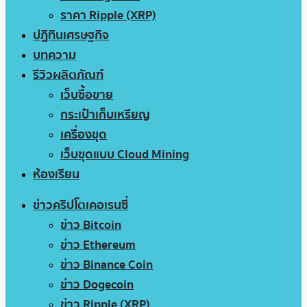
ราคา Ripple (XRP)
ปฏิทินเศรษฐกิจ
บทความ
รีวิวผลิตภัณฑ์
เว็บซื้อขาย
กระเป๋าเก็บเหรียญ
เครื่องขุด
เว็บขุดแบบ Cloud Mining
ห้องเรียน
ข่าวคริปโตเคอเรนซี่
ข่าว Bitcoin
ข่าว Ethereum
ข่าว Binance Coin
ข่าว Dogecoin
ข่าว Ripple (XRP)