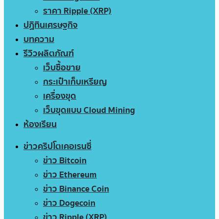
ราคา Ripple (XRP)
ปฏิทินเศรษฐกิจ
บทความ
รีวิวผลิตภัณฑ์
เว็บซื้อขาย
กระเป๋าเก็บเหรียญ
เครื่องขุด
เว็บขุดแบบ Cloud Mining
ห้องเรียน
ข่าวคริปโตเคอเรนซี่
ข่าว Bitcoin
ข่าว Ethereum
ข่าว Binance Coin
ข่าว Dogecoin
ข่าว Ripple (XRP)