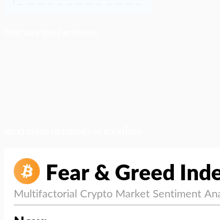
ติดตามเราบน Facebook
สภาวะตลาด (ความกลัว vs ความโลภ)