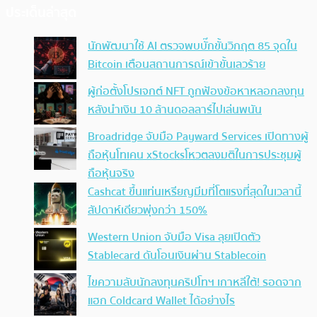
ประเด็นล่าสุด
นักพัฒนาใช้ AI ตรวจพบบั๊กขั้นวิกฤต 85 จุดใน
Bitcoin เตือนสถานการณ์เข้าขั้นเลวร้าย
ผู้ก่อตั้งโปรเจกต์ NFT ถูกฟ้องข้อหาหลอกลงทุน
หลังนำเงิน 10 ล้านดอลลาร์ไปเล่นพนัน
Broadridge จับมือ Payward Services เปิดทางผู้
ถือหุ้นโทเคน xStocksโหวตลงมติในการประชุมผู้
ถือหุ้นจริง
Cashcat ขึ้นแท่นเหรียญมีมที่โตแรงที่สุดในเวลานี้
สัปดาห์เดียวพุ่งกว่า 150%
Western Union จับมือ Visa ลุยเปิดตัว
Stablecard ดันโอนเงินผ่าน Stablecoin
ไขความลับนักลงทุนคริปโทฯ เกาหลีใต้! รอดจาก
แฮก Coldcard Wallet ได้อย่างไร