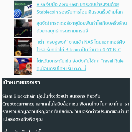
Visa จับมือ ZeroHash ยกระดับชำระเงินด้วย
Stablecoin รองรับการโอนเงินรวดเร็วข้ามโลก
สุดจัด! เทรดเดอร์อายุน้อยฟันกำไรเกือบครึ่งล้าน
ด้วยกลยุทธ์เทรดตามเศรษฐี
‘เต๋า เศรษฐพงศ์’ งานเข้า NAS โดนแฮกเกอร์ฝัง
ไวรัสเรียกค่าไถ่ Bitcoin เป็นจำนวน 0.07 BTC
ไต้หวันยกระดับเข้ม จ่อบังคับใช้กฏ Travel Rule
คุมโอนคริปโทฯ เริ่ม ต.ค. นี้
เป้าหมายของเรา
Siam Blockchain มุ่งมั่นที่จะช่วยนำเสนอสารเกี่ยวกับ
Cryptocurrency และเทคโนโลยีบล็อกเชนเพื่อคนไทย ในภาษาไทย เรา
รวบรวมข้อมูลส่วนใหญ่จากเว็บไซต์และเว็บบอร์ดต่างประเทศและนำมา
แปลส่งตรงถึงฟีดคุณ