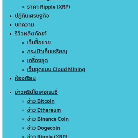
ราคา Ripple (XRP)
ปฏิทินเศรษฐกิจ
บทความ
รีวิวผลิตภัณฑ์
เว็บซื้อขาย
กระเป๋าเก็บเหรียญ
เครื่องขุด
เว็บขุดแบบ Cloud Mining
ห้องเรียน
ข่าวคริปโตเคอเรนซี่
ข่าว Bitcoin
ข่าว Ethereum
ข่าว Binance Coin
ข่าว Dogecoin
ข่าว Ripple (XRP)