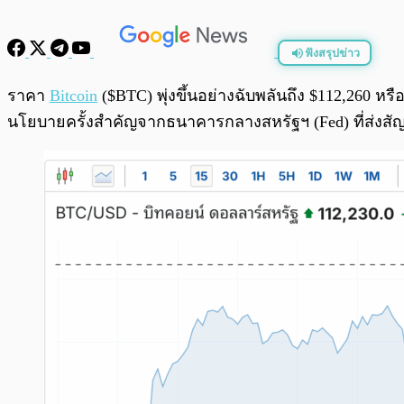
ฟังสรุปข่าว
พร้อมเล่น
ราคา
Bitcoin
($BTC) พุ่งขึ้นอย่างฉับพลันถึง $112,260 ห
นโยบายครั้งสำคัญจากธนาคารกลางสหรัฐฯ (Fed) ที่ส่ง