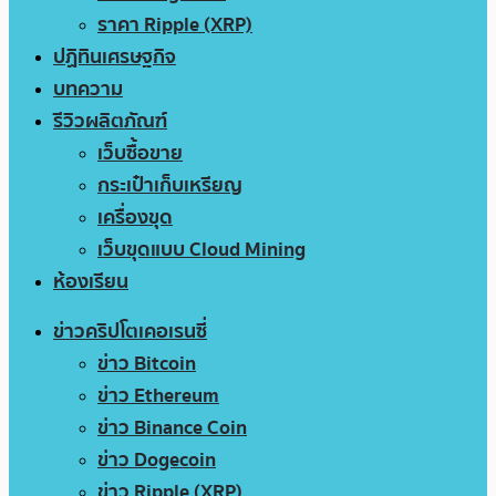
ราคา Ripple (XRP)
ปฏิทินเศรษฐกิจ
บทความ
รีวิวผลิตภัณฑ์
เว็บซื้อขาย
กระเป๋าเก็บเหรียญ
เครื่องขุด
เว็บขุดแบบ Cloud Mining
ห้องเรียน
ข่าวคริปโตเคอเรนซี่
ข่าว Bitcoin
ข่าว Ethereum
ข่าว Binance Coin
ข่าว Dogecoin
ข่าว Ripple (XRP)