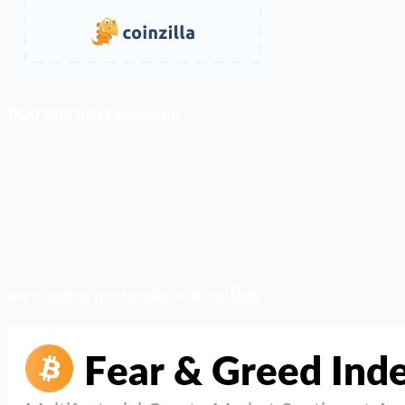
ติดตามเราบน Facebook
สภาวะตลาด (ความกลัว vs ความโลภ)