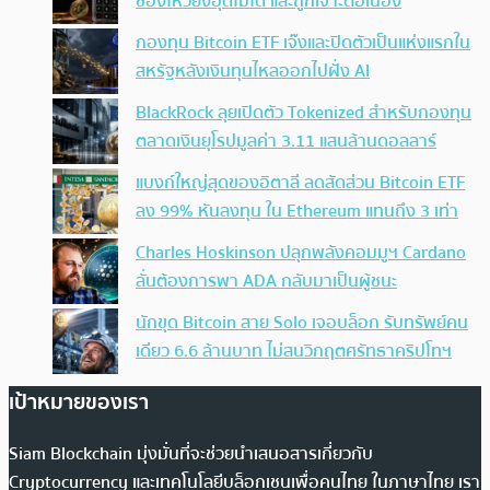
ช่องโหว่ยังอุดไม่ได้ และถูกเจาะต่อเนื่อง
กองทุน Bitcoin ETF เจ๊งและปิดตัวเป็นแห่งแรกใน
สหรัฐหลังเงินทุนไหลออกไปฝั่ง AI
BlackRock ลุยเปิดตัว Tokenized สำหรับกองทุน
ตลาดเงินยุโรปมูลค่า 3.11 แสนล้านดอลลาร์
แบงก์ใหญ่สุดของอิตาลี ลดสัดส่วน Bitcoin ETF
ลง 99% หันลงทุน ใน Ethereum แทนถึง 3 เท่า
Charles Hoskinson ปลุกพลังคอมมูฯ Cardano
ลั่นต้องการพา ADA กลับมาเป็นผู้ชนะ
นักขุด Bitcoin สาย Solo เจอบล็อก รับทรัพย์คน
เดียว 6.6 ล้านบาท ไม่สนวิกฤตศรัทธาคริปโทฯ
เป้าหมายของเรา
Siam Blockchain มุ่งมั่นที่จะช่วยนำเสนอสารเกี่ยวกับ
Cryptocurrency และเทคโนโลยีบล็อกเชนเพื่อคนไทย ในภาษาไทย เรา