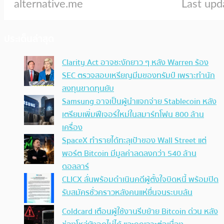
ประเด็นล่าสุด
Clarity Act อาจชะงักยาว ๆ หลัง Warren ร้อง
SEC ตรวจสอบเหรียญมีมของทรัมป์ เพราะทำนัก
ลงทุนขาดทุนยับ
Samsung อาจเป็นผู้นำแจกจ่าย Stablecoin หลัง
เตรียมเพิ่มฟีเจอร์ใหม่ในสมาร์ทโฟน 800 ล้าน
เครื่อง
SpaceX ทำรายได้ทะลุเป้าของ Wall Street แต่
พอร์ต Bitcoin มีมูลค่าลดลงกว่า 540 ล้าน
ดอลลาร์
CLICX ลั่นพร้อมดำเนินคดีผู้ตั้งใจบิดหนี้ พร้อมปิด
รับสมัครชั่วคราวหลังคนแห่ยื่นจนระบบล้น
Coldcard เตือนผู้ใช้งานรีบย้าย Bitcoin ด่วน หลัง