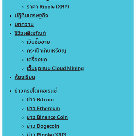
ราคา Ripple (XRP)
ปฏิทินเศรษฐกิจ
บทความ
รีวิวผลิตภัณฑ์
เว็บซื้อขาย
กระเป๋าเก็บเหรียญ
เครื่องขุด
เว็บขุดแบบ Cloud Mining
ห้องเรียน
ข่าวคริปโตเคอเรนซี่
ข่าว Bitcoin
ข่าว Ethereum
ข่าว Binance Coin
ข่าว Dogecoin
ข่าว Ripple (XRP)