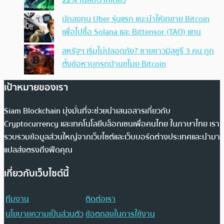
22% ในสัปดาห์เดียว
นักลงทุน Uber รุ่นแรก แนะนำให้เทขาย Bitcoin
เพื่อไปซื้อ Solana และ Bittensor (TAO) แทน
สหรัฐฯ เริ่มไม่ปลอดภัย? ชายชาวมิสซูรี 3 คน ถูก
ตั้งข้อหาบุกรุกบ้านขโมย Bitcoin
เป้าหมายของเรา
Siam Blockchain มุ่งมั่นที่จะช่วยนำเสนอสารเกี่ยวกับ
Cryptocurrency และเทคโนโลยีบล็อกเชนเพื่อคนไทย ในภาษาไทย เรา
รวบรวมข้อมูลส่วนใหญ่จากเว็บไซต์และเว็บบอร์ดต่างประเทศและนำมา
แปลส่งตรงถึงฟีดคุณ
เกี่ยวกับเว็บไซต์นี้
ทีมงาน
ติดต่อเรา
นโยบายความเป็นส่วนตัว
ข้อตกลงในการใช้งาน