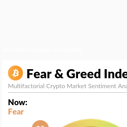
สภาวะตลาด (ความกลัว vs ความโลภ)