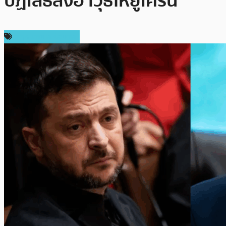
ปฏิเสธส่งอาวุธให้ยูเครน
กฎหมายและรัฐบาล