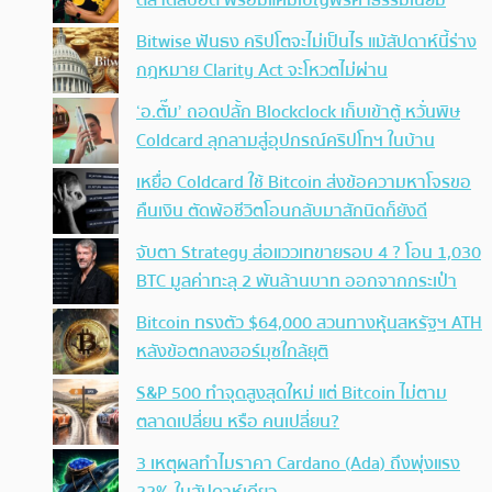
ตลาดสปอต พร้อมแคมเปญฟรีค่าธรรมเนียม
Bitwise ฟันธง คริปโตจะไม่เป็นไร แม้สัปดาห์นี้ร่าง
กฎหมาย Clarity Act จะโหวตไม่ผ่าน
‘อ.ตั๊ม’ ถอดปลั้ก Blockclock เก็บเข้าตู้ หวั่นพิษ
Coldcard ลุกลามสู่อุปกรณ์คริปโทฯ ในบ้าน
เหยื่อ Coldcard ใช้ Bitcoin ส่งข้อความหาโจรขอ
คืนเงิน ตัดพ้อชีวิตโอนกลับมาสักนิดก็ยังดี
จับตา Strategy ส่อแววเทขายรอบ 4 ? โอน 1,030
BTC มูลค่าทะลุ 2 พันล้านบาท ออกจากกระเป๋า
Bitcoin ทรงตัว $64,000 สวนทางหุ้นสหรัฐฯ ATH
หลังข้อตกลงฮอร์มุซใกล้ยุติ
S&P 500 ทำจุดสูงสุดใหม่ แต่ Bitcoin ไม่ตาม
ตลาดเปลี่ยน หรือ คนเปลี่ยน?
3 เหตุผลทำไมราคา Cardano (Ada) ถึงพุ่งแรง