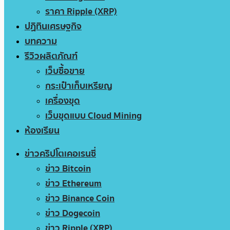
ราคา Ripple (XRP)
ปฏิทินเศรษฐกิจ
บทความ
รีวิวผลิตภัณฑ์
เว็บซื้อขาย
กระเป๋าเก็บเหรียญ
เครื่องขุด
เว็บขุดแบบ Cloud Mining
ห้องเรียน
ข่าวคริปโตเคอเรนซี่
ข่าว Bitcoin
ข่าว Ethereum
ข่าว Binance Coin
ข่าว Dogecoin
ข่าว Ripple (XRP)