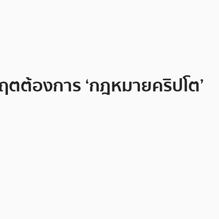
ิกฤตต้องการ ‘กฎหมายคริปโต’