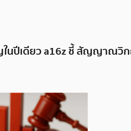
ยญในปีเดียว a16z ชี้ สัญญาณว