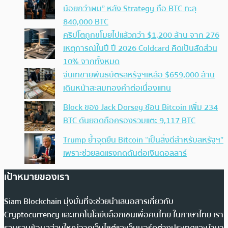
น้อยกว่าผม” หลัง Strategy ถือ BTC ทะลุ
840,000 BTC
คริปโตถูกขโมยไปแล้วกว่า $1,200 ล้าน จาก 276
เหตุการณ์ในปี ปี 2026 Coldcard คิดเป็นสัดส่วน
10% จากทั้งหมด
จีนเทขายพันธบัตรสหรัฐฯเหลือ $659,000 ล้าน
เดินหน้าสะสมทองคำต่อเนื่องแทน
Block ของ Jack Dorsey ช้อน Bitcoin เพิ่ม 234
BTC ดันยอดถือครองรวมแตะ 9,117 BTC
Trump ย้ำจุดยืน Bitcoin “เป็นสิ่งดีสำหรับสหรัฐฯ”
เพราะช่วยลดแรงกดดันต่อเงินดอลลาร์
เป้าหมายของเรา
Siam Blockchain มุ่งมั่นที่จะช่วยนำเสนอสารเกี่ยวกับ
Cryptocurrency และเทคโนโลยีบล็อกเชนเพื่อคนไทย ในภาษาไทย เรา
รวบรวมข้อมูลส่วนใหญ่จากเว็บไซต์และเว็บบอร์ดต่างประเทศและนำมา