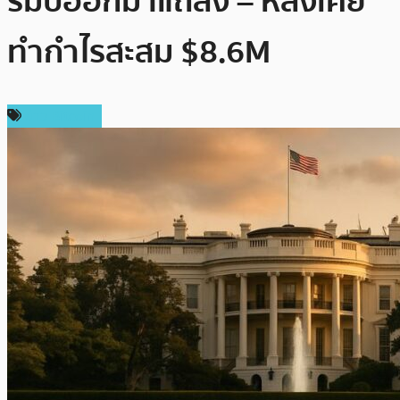
รัมป์ออกมาแถลง – หลังเคย
ทำกำไรสะสม $8.6M
ข่าว Bitcoin