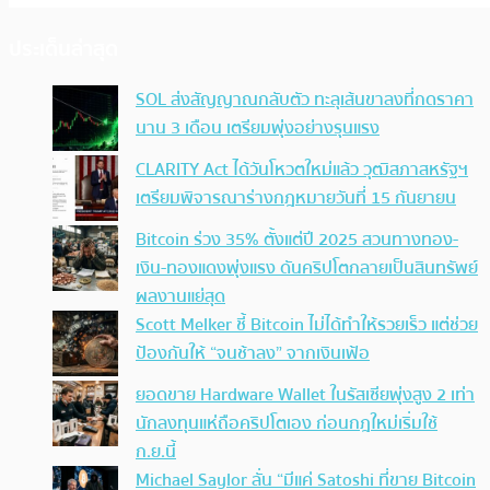
ประเด็นล่าสุด
SOL ส่งสัญญาณกลับตัว ทะลุเส้นขาลงที่กดราคา
นาน 3 เดือน เตรียมพุ่งอย่างรุนแรง
CLARITY Act ได้วันโหวตใหม่แล้ว วุฒิสภาสหรัฐฯ
เตรียมพิจารณาร่างกฎหมายวันที่ 15 กันยายน
Bitcoin ร่วง 35% ตั้งแต่ปี 2025 สวนทางทอง-
เงิน-ทองแดงพุ่งแรง ดันคริปโตกลายเป็นสินทรัพย์
ผลงานแย่สุด
Scott Melker ชี้ Bitcoin ไม่ได้ทำให้รวยเร็ว แต่ช่วย
ป้องกันให้ “จนช้าลง” จากเงินเฟ้อ
ยอดขาย Hardware Wallet ในรัสเซียพุ่งสูง 2 เท่า
นักลงทุนแห่ถือคริปโตเอง ก่อนกฎใหม่เริ่มใช้
ก.ย.นี้
Michael Saylor ลั่น “มีแค่ Satoshi ที่ขาย Bitcoin