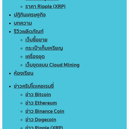
ราคา Ripple (XRP)
ปฏิทินเศรษฐกิจ
บทความ
รีวิวผลิตภัณฑ์
เว็บซื้อขาย
กระเป๋าเก็บเหรียญ
เครื่องขุด
เว็บขุดแบบ Cloud Mining
ห้องเรียน
ข่าวคริปโตเคอเรนซี่
ข่าว Bitcoin
ข่าว Ethereum
ข่าว Binance Coin
ข่าว Dogecoin
ข่าว Ripple (XRP)