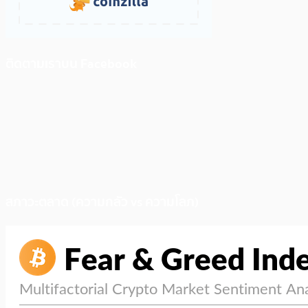
ติดตามเราบน Facebook
สภาวะตลาด (ความกลัว vs ความโลภ)