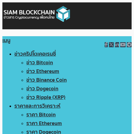
เมนู
ข่าวคริปโตเคอเรนซี่
ข่าว Bitcoin
ข่าว Ethereum
ข่าว Binance Coin
ข่าว Dogecoin
ข่าว Ripple (XRP)
ราคาและการวิเคราะห์
ราคา Bitcoin
ราคา Ethereum
ราคา Dogecoin