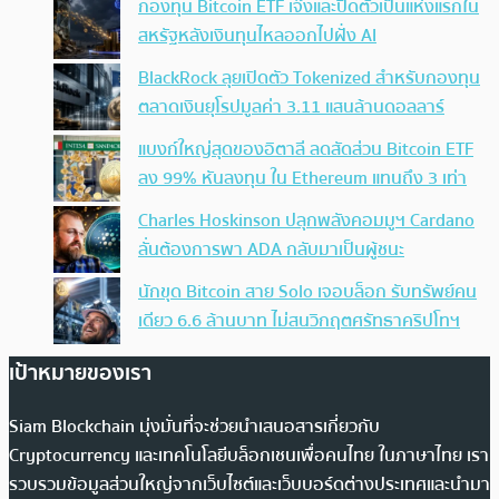
กองทุน Bitcoin ETF เจ๊งและปิดตัวเป็นแห่งแรกใน
สหรัฐหลังเงินทุนไหลออกไปฝั่ง AI
BlackRock ลุยเปิดตัว Tokenized สำหรับกองทุน
ตลาดเงินยุโรปมูลค่า 3.11 แสนล้านดอลลาร์
แบงก์ใหญ่สุดของอิตาลี ลดสัดส่วน Bitcoin ETF
ลง 99% หันลงทุน ใน Ethereum แทนถึง 3 เท่า
Charles Hoskinson ปลุกพลังคอมมูฯ Cardano
ลั่นต้องการพา ADA กลับมาเป็นผู้ชนะ
นักขุด Bitcoin สาย Solo เจอบล็อก รับทรัพย์คน
เดียว 6.6 ล้านบาท ไม่สนวิกฤตศรัทธาคริปโทฯ
เป้าหมายของเรา
Siam Blockchain มุ่งมั่นที่จะช่วยนำเสนอสารเกี่ยวกับ
Cryptocurrency และเทคโนโลยีบล็อกเชนเพื่อคนไทย ในภาษาไทย เรา
รวบรวมข้อมูลส่วนใหญ่จากเว็บไซต์และเว็บบอร์ดต่างประเทศและนำมา