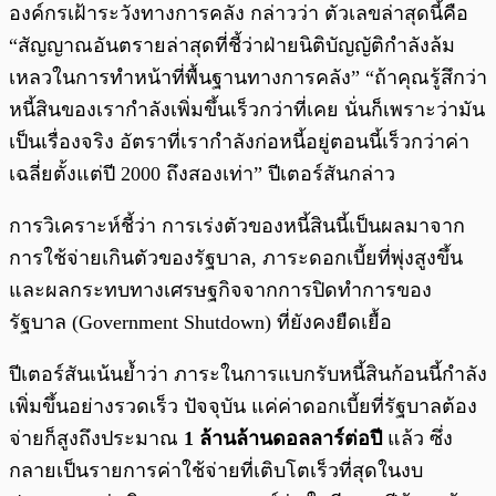
องค์กรเฝ้าระวังทางการคลัง กล่าวว่า ตัวเลขล่าสุดนี้คือ
“สัญญาณอันตรายล่าสุดที่ชี้ว่าฝ่ายนิติบัญญัติกำลังล้ม
เหลวในการทำหน้าที่พื้นฐานทางการคลัง” “ถ้าคุณรู้สึกว่า
หนี้สินของเรากำลังเพิ่มขึ้นเร็วกว่าที่เคย นั่นก็เพราะว่ามัน
เป็นเรื่องจริง อัตราที่เรากำลังก่อหนี้อยู่ตอนนี้เร็วกว่าค่า
เฉลี่ยตั้งแต่ปี 2000 ถึงสองเท่า” ปีเตอร์สันกล่าว
การวิเคราะห์ชี้ว่า การเร่งตัวของหนี้สินนี้เป็นผลมาจาก
การใช้จ่ายเกินตัวของรัฐบาล, ภาระดอกเบี้ยที่พุ่งสูงขึ้น
และผลกระทบทางเศรษฐกิจจากการปิดทำการของ
รัฐบาล (Government Shutdown) ที่ยังคงยืดเยื้อ
ปีเตอร์สันเน้นย้ำว่า ภาระในการแบกรับหนี้สินก้อนนี้กำลัง
เพิ่มขึ้นอย่างรวดเร็ว ปัจจุบัน แค่ค่าดอกเบี้ยที่รัฐบาลต้อง
จ่ายก็สูงถึงประมาณ
1 ล้านล้านดอลลาร์ต่อปี
แล้ว ซึ่ง
กลายเป็นรายการค่าใช้จ่ายที่เติบโตเร็วที่สุดในงบ