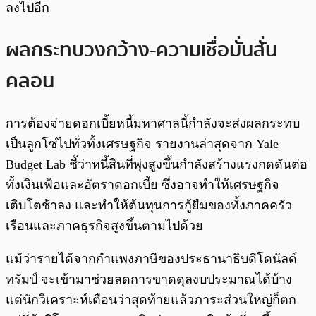
ลงไปอีก
ผลกระทบวงกว้าง-ความเชื่อมั่นสั่น
คลอน
การต้องจ่ายดอกเบี้ยหนี้มหาศาลนี้กำลังจะส่งผลกระทบ
เป็นลูกโซ่ไปทั่วทั้งเศรษฐกิจ รายงานล่าสุดจาก Yale
Budget Lab ชี้ว่าหนี้สินที่พุ่งสูงขึ้นกำลังสร้างแรงกดดันต่อ
ทั้งเงินเฟ้อและอัตราดอกเบี้ย ซึ่งอาจทำให้เศรษฐกิจ
เติบโตช้าลง และทำให้ต้นทุนการกู้ยืมของทั้งภาคครัว
เรือนและภาคธุรกิจสูงขึ้นตามไปด้วย
แม้ว่ารายได้จากกำแพงภาษีของประธานาธิบดีโดนัลด์
ทรัมป์ จะเข้ามาช่วยลดการขาดดุลงบประมาณได้บ้าง
แต่นักวิเคราะห์เตือนว่าสุดท้ายแล้วภาระส่วนใหญ่ก็ตก