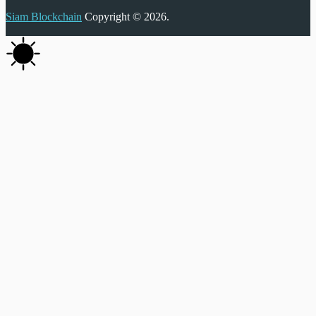
Siam Blockchain
Copyright © 2026.