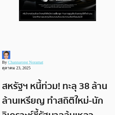
By
Channarong Noramat
ตุลาคม 23, 2025
สหรัฐฯ หนี้ท่วม! ทะลุ 38 ล้าน
ล้านเหรียญ ทำสถิติใหม่-นัก