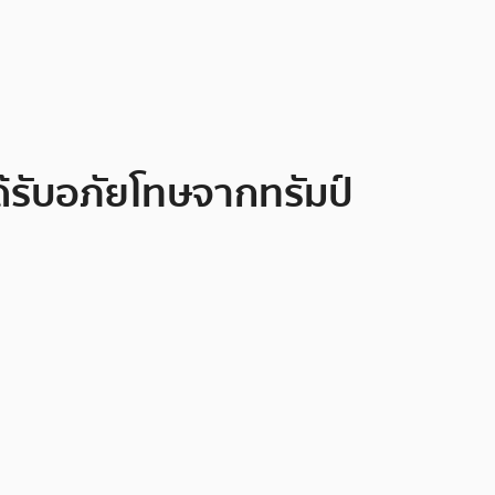
ได้รับอภัยโทษจากทรัมป์