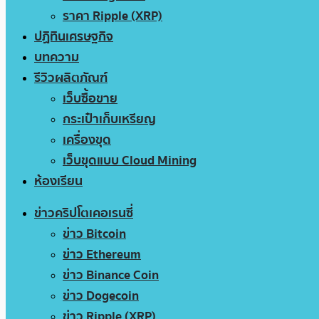
ราคา Ripple (XRP)
ปฏิทินเศรษฐกิจ
บทความ
รีวิวผลิตภัณฑ์
เว็บซื้อขาย
กระเป๋าเก็บเหรียญ
เครื่องขุด
เว็บขุดแบบ Cloud Mining
ห้องเรียน
ข่าวคริปโตเคอเรนซี่
ข่าว Bitcoin
ข่าว Ethereum
ข่าว Binance Coin
ข่าว Dogecoin
ข่าว Ripple (XRP)