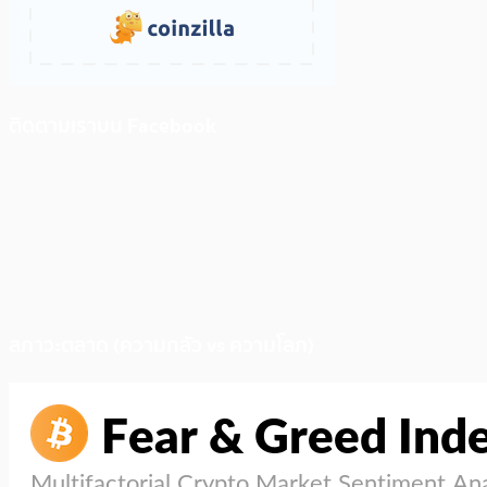
ติดตามเราบน Facebook
สภาวะตลาด (ความกลัว vs ความโลภ)