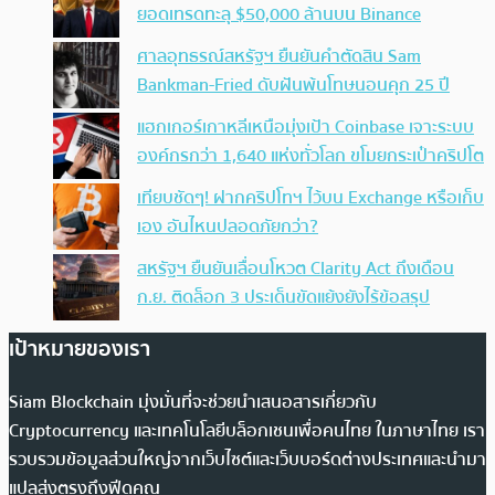
ยอดเทรดทะลุ $50,000 ล้านบน Binance
ศาลอุทธรณ์สหรัฐฯ ยืนยันคำตัดสิน Sam
Bankman-Fried ดับฝันพ้นโทษนอนคุก 25 ปี
แฮกเกอร์เกาหลีเหนือมุ่งเป้า Coinbase เจาะระบบ
องค์กรกว่า 1,640 แห่งทั่วโลก ขโมยกระเป๋าคริปโต
เทียบชัดๆ! ฝากคริปโทฯ ไว้บน Exchange หรือเก็บ
เอง อันไหนปลอดภัยกว่า?
สหรัฐฯ ยืนยันเลื่อนโหวต Clarity Act ถึงเดือน
ก.ย. ติดล็อก 3 ประเด็นขัดแย้งยังไร้ข้อสรุป
เป้าหมายของเรา
Siam Blockchain มุ่งมั่นที่จะช่วยนำเสนอสารเกี่ยวกับ
Cryptocurrency และเทคโนโลยีบล็อกเชนเพื่อคนไทย ในภาษาไทย เรา
รวบรวมข้อมูลส่วนใหญ่จากเว็บไซต์และเว็บบอร์ดต่างประเทศและนำมา
แปลส่งตรงถึงฟีดคุณ