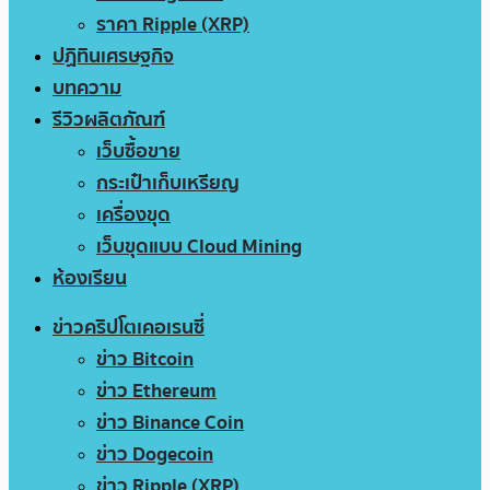
ราคา Ripple (XRP)
ปฏิทินเศรษฐกิจ
บทความ
รีวิวผลิตภัณฑ์
เว็บซื้อขาย
กระเป๋าเก็บเหรียญ
เครื่องขุด
เว็บขุดแบบ Cloud Mining
ห้องเรียน
ข่าวคริปโตเคอเรนซี่
ข่าว Bitcoin
ข่าว Ethereum
ข่าว Binance Coin
ข่าว Dogecoin
ข่าว Ripple (XRP)