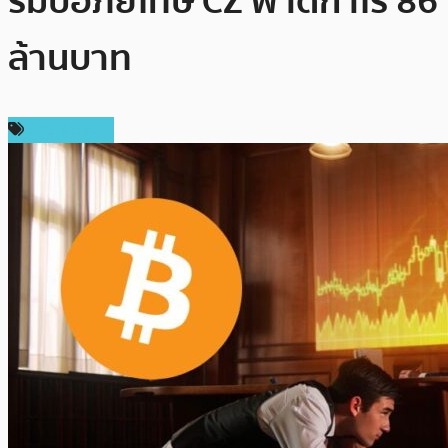
รัมป์อภัยโทษ CZ ฟาดกำไร 86
ล้านบาท
ข่าว Bitcoin