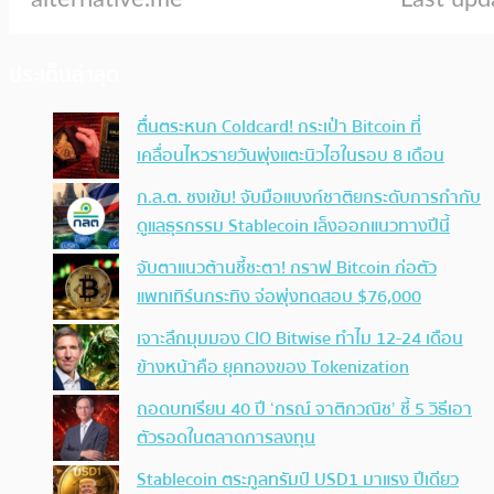
ประเด็นล่าสุด
ตื่นตระหนก Coldcard! กระเป๋า Bitcoin ที่
เคลื่อนไหวรายวันพุ่งแตะนิวไฮในรอบ 8 เดือน
ก.ล.ต. ชงเข้ม! จับมือแบงก์ชาติยกระดับการกำกับ
ดูแลธุรกรรม Stablecoin เล็งออกแนวทางปีนี้
จับตาแนวต้านชี้ชะตา! กราฟ Bitcoin ก่อตัว
แพทเทิร์นกระทิง จ่อพุ่งทดสอบ $76,000
เจาะลึกมุมมอง CIO Bitwise ทำไม 12-24 เดือน
ข้างหน้าคือ ยุคทองของ Tokenization
ถอดบทเรียน 40 ปี ‘กรณ์ จาติกวณิช’ ชี้ 5 วิธีเอา
ตัวรอดในตลาดการลงทุน
Stablecoin ตระกูลทรัมป์ USD1 มาแรง ปีเดียว