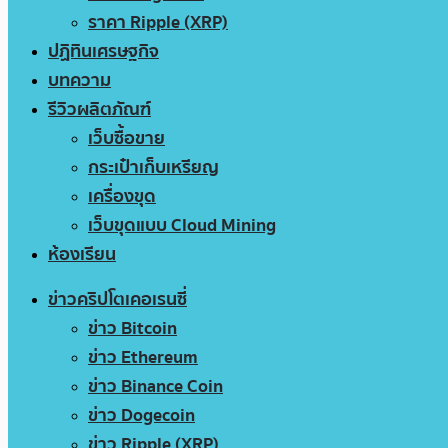
ราคา Ripple (XRP)
ปฏิทินเศรษฐกิจ
บทความ
รีวิวผลิตภัณฑ์
เว็บซื้อขาย
กระเป๋าเก็บเหรียญ
เครื่องขุด
เว็บขุดแบบ Cloud Mining
ห้องเรียน
ข่าวคริปโตเคอเรนซี่
ข่าว Bitcoin
ข่าว Ethereum
ข่าว Binance Coin
ข่าว Dogecoin
ข่าว Ripple (XRP)