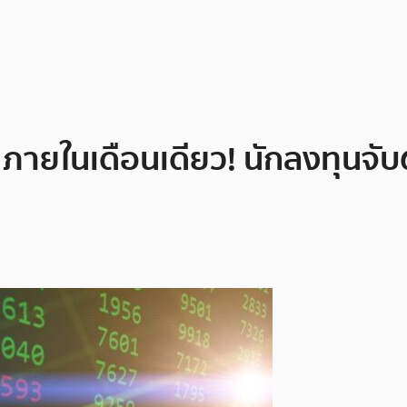
ายในเดือนเดียว! นักลงทุนจับตา