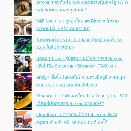
Bitcoin ทรงตัว $64,000 สวนทางหุ้นสหรัฐฯ ATH
หลังข้อตกลงฮอร์มุซใกล้ยุติ
S&P 500 ทำจุดสูงสุดใหม่ แต่ Bitcoin ไม่ตาม
ตลาดเปลี่ยน หรือ คนเปลี่ยน?
3 เหตุผลทำไมราคา Cardano (Ada) ถึงพุ่งแรง
22% ในสัปดาห์เดียว
นักลงทุน Uber รุ่นแรก แนะนำให้เทขาย Bitcoin
เพื่อไปซื้อ Solana และ Bittensor (TAO) แทน
สหรัฐฯ เริ่มไม่ปลอดภัย? ชายชาวมิสซูรี 3 คน ถูก
ตั้งข้อหาบุกรุกบ้านขโมย Bitcoin
Binance เปิดตัวฟีเจอร์ใหม่ Lite Loan กู้ยืม USDT
ได้โดยไม่ต้องขาย Bitcoin จากพอร์ต
Cloudflare เปิดตัวกระเป๋า Stablecoin ให้ AI
Agent จ่ายค่า API และคอนเทนต์เองได้