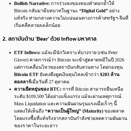
Bullish Narrative:
การร่วงลงของทองคำตอกย้ำให้
Bitcoin กลับมามีบทบาทในฐานะ
“Digital Gold”
อย่าง
แท้จริง ท่ามกลางความไม่แน่นอนทางการค้าสหรัฐฯ-จีนที่
เริ่มคลี่คลายลงเล็กน้อย
2. สถาบันต้าน ‘Bear’ ด้วย Inflow มหาศาล
ETF Inflows:
แม้จะมีนักวิเคราะห์บางราย (เช่น Peter
Glover) คาดการณ์ว่า Bitcoin จะเข้าสู่ตลาดหมีในปี 2026
แต่การเคลื่อนไหวของสถาบันกลับสวนทาง โดยกองทุน
Bitcoin ETF
ยังคงดึงดูดเงินทุนไหลเข้ากว่า
$283 ล้าน
ดอลลาร์
เมื่อวันที่ 27 ตุลาคม
ความยืดหยุ่นของ BTC:
การที่ Bitcoin สามารถยืนเหนือ
ระดับ $109,500 ได้อย่างแข็งแกร่ง แม้จะผ่านเหตุการณ์
Mass Liquidation และความผันผวนรุนแรงเมื่อเร็วๆ นี้
แสดงให้เห็นถึง
“ความเป็นผู้ใหญ่” (Maturity)
ของตลาด
โดยแรงซื้อที่แท้จริงจากสถาบันกำลังช่วยลดความผันผวน
ของราคาในระยะยาว