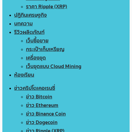
ราคา Ripple (XRP)
ปฏิทินเศรษฐกิจ
บทความ
รีวิวผลิตภัณฑ์
เว็บซื้อขาย
กระเป๋าเก็บเหรียญ
เครื่องขุด
เว็บขุดแบบ Cloud Mining
ห้องเรียน
ข่าวคริปโตเคอเรนซี่
ข่าว Bitcoin
ข่าว Ethereum
ข่าว Binance Coin
ข่าว Dogecoin
ข่าว Ripple (XRP)