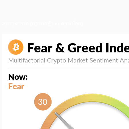
สภาวะตลาด (ความกลัว vs ความโลภ)