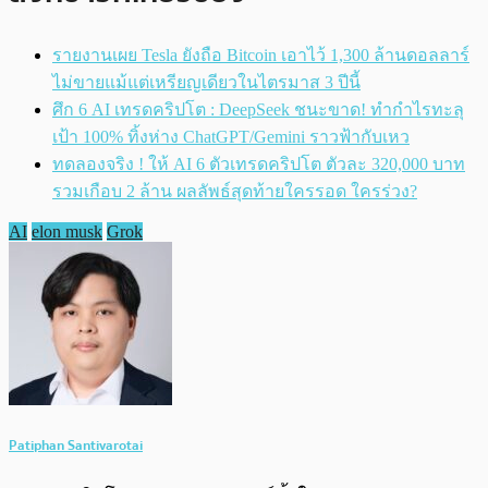
รายงานเผย Tesla ยังถือ Bitcoin เอาไว้ 1,300 ล้านดอลลาร์
ไม่ขายแม้แต่เหรียญเดียวในไตรมาส 3 ปีนี้
ศึก 6 AI เทรดคริปโต : DeepSeek ชนะขาด! ทำกำไรทะลุ
เป้า 100% ทิ้งห่าง ChatGPT/Gemini ราวฟ้ากับเหว
ทดลองจริง ! ให้ AI 6 ตัวเทรดคริปโต ตัวละ 320,000 บาท
รวมเกือบ 2 ล้าน ผลลัพธ์สุดท้ายใครรอด ใครร่วง?
AI
elon musk
Grok
Patiphan Santivarotai