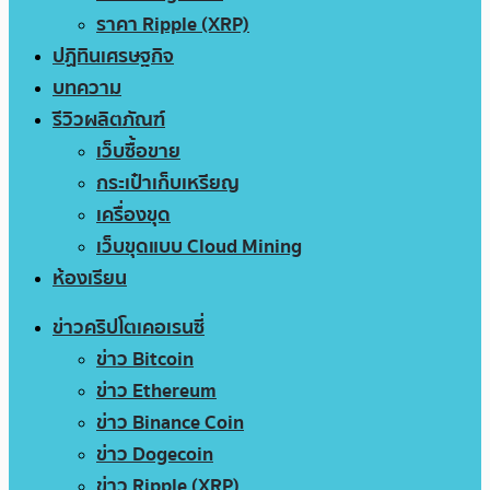
ราคา Ripple (XRP)
ปฏิทินเศรษฐกิจ
บทความ
รีวิวผลิตภัณฑ์
เว็บซื้อขาย
กระเป๋าเก็บเหรียญ
เครื่องขุด
เว็บขุดแบบ Cloud Mining
ห้องเรียน
ข่าวคริปโตเคอเรนซี่
ข่าว Bitcoin
ข่าว Ethereum
ข่าว Binance Coin
ข่าว Dogecoin
ข่าว Ripple (XRP)