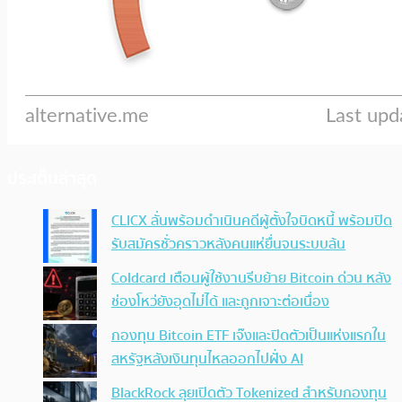
ประเด็นล่าสุด
CLICX ลั่นพร้อมดำเนินคดีผู้ตั้งใจบิดหนี้ พร้อมปิด
รับสมัครชั่วคราวหลังคนแห่ยื่นจนระบบล้น
Coldcard เตือนผู้ใช้งานรีบย้าย Bitcoin ด่วน หลัง
ช่องโหว่ยังอุดไม่ได้ และถูกเจาะต่อเนื่อง
กองทุน Bitcoin ETF เจ๊งและปิดตัวเป็นแห่งแรกใน
สหรัฐหลังเงินทุนไหลออกไปฝั่ง AI
BlackRock ลุยเปิดตัว Tokenized สำหรับกองทุน