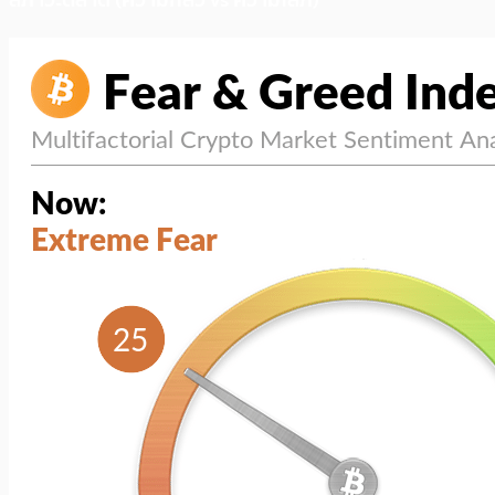
สภาวะตลาด (ความกลัว vs ความโลภ)