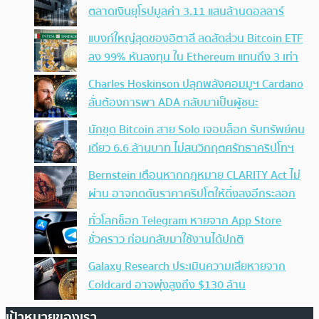
ตลาดเงินยุโรปมูลค่า 3.11 แสนล้านดอลลาร์
แบงก์ใหญ่สุดของอิตาลี ลดสัดส่วน Bitcoin ETF
ลง 99% หันลงทุน ใน Ethereum แทนถึง 3 เท่า
Charles Hoskinson ปลุกพลังคอมมูฯ Cardano
ลั่นต้องการพา ADA กลับมาเป็นผู้ชนะ
นักขุด Bitcoin สาย Solo เจอบล็อก รับทรัพย์คน
เดียว 6.6 ล้านบาท ไม่สนวิกฤตศรัทธาคริปโทฯ
Bernstein เตือนหากกฎหมาย CLARITY Act ไม่
ผ่าน อาจกดดันราคาคริปโตให้ดิ่งลงอีกระลอก
ทั่วโลกช็อก Telegram หายจาก App Store
ชั่วคราว ก่อนกลับมาใช้งานได้ปกติ
Galaxy Research ประเมินความเสียหายจาก
Coldcard อาจพุ่งสูงถึง $130 ล้าน
เป้าหมายของเรา