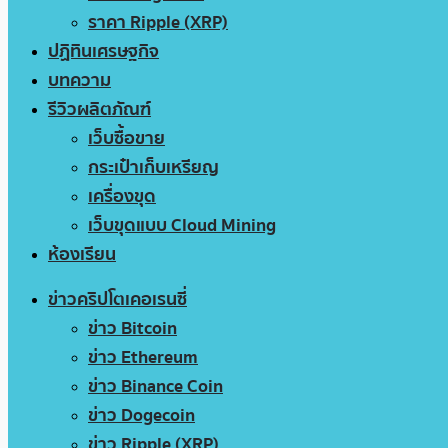
ราคา Ripple (XRP)
ปฏิทินเศรษฐกิจ
บทความ
รีวิวผลิตภัณฑ์
เว็บซื้อขาย
กระเป๋าเก็บเหรียญ
เครื่องขุด
เว็บขุดแบบ Cloud Mining
ห้องเรียน
ข่าวคริปโตเคอเรนซี่
ข่าว Bitcoin
ข่าว Ethereum
ข่าว Binance Coin
ข่าว Dogecoin
ข่าว Ripple (XRP)