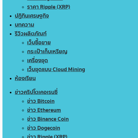
ราคา Ripple (XRP)
ปฏิทินเศรษฐกิจ
บทความ
รีวิวผลิตภัณฑ์
เว็บซื้อขาย
กระเป๋าเก็บเหรียญ
เครื่องขุด
เว็บขุดแบบ Cloud Mining
ห้องเรียน
ข่าวคริปโตเคอเรนซี่
ข่าว Bitcoin
ข่าว Ethereum
ข่าว Binance Coin
ข่าว Dogecoin
ข่าว Ripple (XRP)