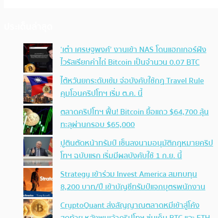
ประเด็นล่าสุด
‘เต๋า เศรษฐพงศ์’ งานเข้า NAS โดนแฮกเกอร์ฝัง
ไวรัสเรียกค่าไถ่ Bitcoin เป็นจำนวน 0.07 BTC
ไต้หวันยกระดับเข้ม จ่อบังคับใช้กฏ Travel Rule
คุมโอนคริปโทฯ เริ่ม ต.ค. นี้
ตลาดคริปโทฯ ฟื้น! Bitcoin ยื้อแถว $64,700 ลุ้น
ทะลุผ่านกรอบ $65,000
ปูตินตัดหน้าทรัมป์ เซ็นลงนามอนุมัติกฎหมายคริป
โทฯ ฉบับแรก เริ่มมีผลบังคับใช้ 1 ก.ย. นี้
Strategy เข้าร่วม Invest America สมทบทุน
8,200 บาท/ปี เข้าบัญชีทรัมป์แจกบุตรพนักงาน
CryptoQuant ส่งสัญญาณตลาดหมีเข้าสู่โค้ง
สุดท้าย หลังพบเจ้าคริปโทฯ ซุ่มเก็บ BTC และ ETH