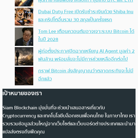
Dubai Duty Free เปิดรับชำระเงินด้วย Shiba Inu
และคริปโตอื่นรวม 30 สกุลเป็นครั้งแรก
Tom Lee เตือนควอนตัมอาจเจาะระบบ Bitcoin ได้
ในปี 2028
ผู้ก่อตั้งประกาศปิดฉากเหรียญ AI Agent มูลค่า 2
พันล้าน พร้อมลั่นจะไม่มีการช่วยเหลืออีกต่อไป
กราฟ Bitcoin ส่งสัญญาณว่าตลาดกระทิงจะไม่มี
อีกแล้ว
เป้าหมายของเรา
Siam Blockchain มุ่งมั่นที่จะช่วยนำเสนอสารเกี่ยวกับ
Cryptocurrency และเทคโนโลยีบล็อกเชนเพื่อคนไทย ในภาษาไทย เรา
รวบรวมข้อมูลส่วนใหญ่จากเว็บไซต์และเว็บบอร์ดต่างประเทศและนำมา
แปลส่งตรงถึงฟีดคุณ