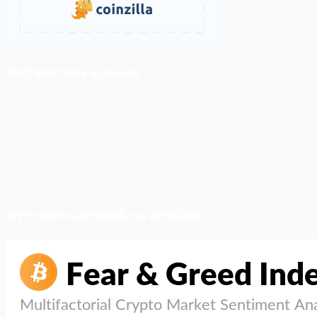
ติดตามเราบน Facebook
สภาวะตลาด (ความกลัว vs ความโลภ)