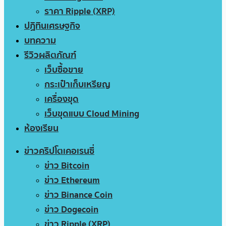
ราคา Ripple (XRP)
ปฏิทินเศรษฐกิจ
บทความ
รีวิวผลิตภัณฑ์
เว็บซื้อขาย
กระเป๋าเก็บเหรียญ
เครื่องขุด
เว็บขุดแบบ Cloud Mining
ห้องเรียน
ข่าวคริปโตเคอเรนซี่
ข่าว Bitcoin
ข่าว Ethereum
ข่าว Binance Coin
ข่าว Dogecoin
ข่าว Ripple (XRP)