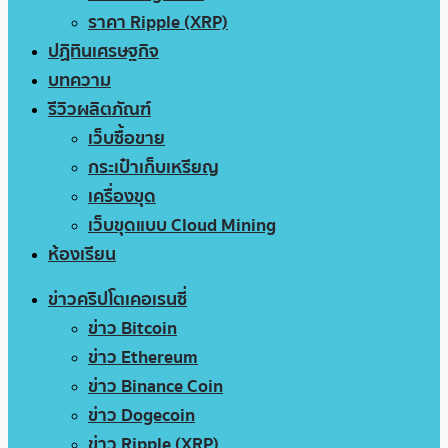
ราคา Ripple (XRP)
ปฏิทินเศรษฐกิจ
บทความ
รีวิวผลิตภัณฑ์
เว็บซื้อขาย
กระเป๋าเก็บเหรียญ
เครื่องขุด
เว็บขุดแบบ Cloud Mining
ห้องเรียน
ข่าวคริปโตเคอเรนซี่
ข่าว Bitcoin
ข่าว Ethereum
ข่าว Binance Coin
ข่าว Dogecoin
ข่าว Ripple (XRP)