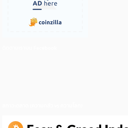
ติดตามเราบน Facebook
สภาวะตลาด (ความกลัว vs ความโลภ)