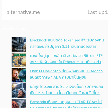
ประเด็นล่าสุด
BlackRock ลุยเปิดตัว Tokenized สำหรับกองทุน
ตลาดเงินยุโรปมูลค่า 3.11 แสนล้านดอลลาร์
แบงก์ใหญ่สุดของอิตาลี ลดสัดส่วน Bitcoin ETF
ลง 99% หันลงทุน ใน Ethereum แทนถึง 3 เท่า
Charles Hoskinson ปลุกพลังคอมมูฯ Cardano
ลั่นต้องการพา ADA กลับมาเป็นผู้ชนะ
นักขุด Bitcoin สาย Solo เจอบล็อก รับทรัพย์คน
เดียว 6.6 ล้านบาท ไม่สนวิกฤตศรัทธาคริปโทฯ
Bernstein เตือนหากกฎหมาย CLARITY Act ไม่