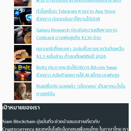
ผ่าน อาจกดดันราคาคริปโตให้ดิ่งลงอีกระลอก
ทั่วโลกช็อก Telegram หายจาก App Store
ชั่วคราว ก่อนกลับมาใช้งานได้ปกติ
Galaxy Research ประเมินความเสียหายจาก
Coldcard อาจพุ่งสูงถึง $130 ล้าน
ตลาดคริปโตซบเซา วอลุ่มซื้อขายรายวันดิ่งเหลือ
$1.5 หมื่นล้าน ต่ำสุดตั้งแต่ต้นปี 2026
Boltz ประกาศระงับให้บริการ Bitcoin Swap
ชั่วคราว หลังตัวเลขการใช้ AI แฮ็กระบบพุ่งสูง
ซินแสชื่อดัง เฉลยแล้ว ‘บล็อกเชน’ เป็นธาตุอะไรใน
ศาสตร์จีน
เป้าหมายของเรา
Siam Blockchain มุ่งมั่นที่จะช่วยนำเสนอสารเกี่ยวกับ
Cryptocurrency และเทคโนโลยีบล็อกเชนเพื่อคนไทย ในภาษาไทย เรา