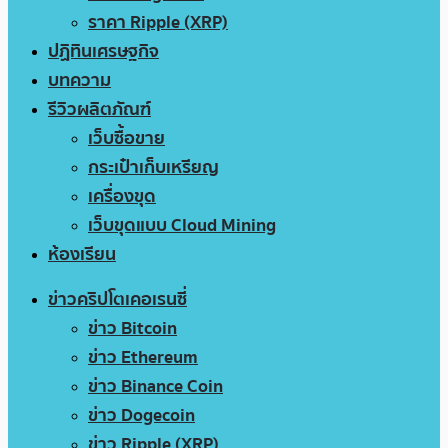
ราคา Ripple (XRP)
ปฏิทินเศรษฐกิจ
บทความ
รีวิวผลิตภัณฑ์
เว็บซื้อขาย
กระเป๋าเก็บเหรียญ
เครื่องขุด
เว็บขุดแบบ Cloud Mining
ห้องเรียน
ข่าวคริปโตเคอเรนซี่
ข่าว Bitcoin
ข่าว Ethereum
ข่าว Binance Coin
ข่าว Dogecoin
ข่าว Ripple (XRP)