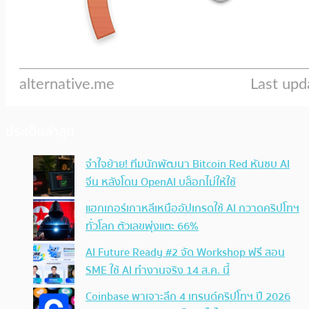
ประเด็นล่าสุด
จำใจย้าย! ทีมนักพัฒนา Bitcoin Red หันซบ AI
จีน หลังโดน OpenAI บล็อกไม่ให้ใช้
แฮกเกอร์เกาหลีเหนืออัปเกรดใช้ AI กวาดคริปโทฯ
ทั่วโลก ตัวเลขพุ่งแตะ 66%
AI Future Ready #2 จัด Workshop ฟรี สอน
SME ใช้ AI ทำงานจริง 14 ส.ค. นี้
Coinbase พาเจาะลึก 4 เทรนด์คริปโทฯ ปี 2026