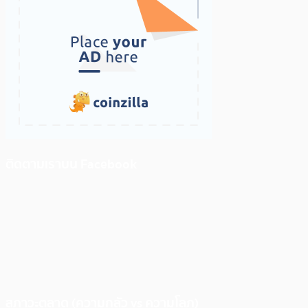
ติดตามเราบน Facebook
สภาวะตลาด (ความกลัว vs ความโลภ)