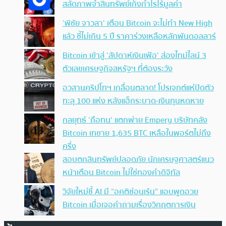
สลัดภาพจำสินทรัพย์เก็งกำไรไร้มูลค่า
‘พิชัย จาวลา’ เตือน Bitcoin จะไม่ทำ New High
แล้ว ชี้ไม่เกิน 5 ปี ราคาร่วงเหลือหลักพันดอลลาร์
Bitcoin เข้าสู่ ‘สัปดาห์เงินเฟ้อ’ ส่องไทม์ไลน์ 3
ตัวเลขเศรษฐกิจสหรัฐฯ ที่ต้องระวัง
อวสานคริปโทฯ เกลื่อนตลาด! โปรเจกต์แห่ปิดตัว
ทะลุ 100 แห่ง หลังแฮ็กระบาด-เงินทุนหดหาย
กลยุทธ์ ‘ถือทน’ แตกพ่าย Empery บริษัทคลัง
Bitcoin เทขาย 1,635 BTC เหลือในพอร์ตไม่ถึง
ครึ่ง
สอบตกสินทรัพย์ปลอดภัย นักเศรษฐศาสตร์แนว
หน้าเตือน Bitcoin ไม่ใช่ทองคำดิจิทัล
วิจัยใหม่ชี้ AI มี “อคติซ่อนเร้น” แอบพูดอวย
Bitcoin เมื่อเจอคำถามเรื่องวิกฤตการเงิน