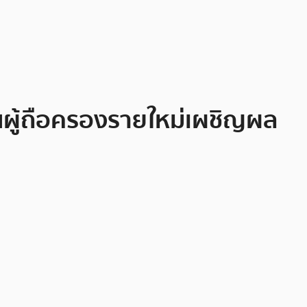
นผู้ถือครองรายใหม่เผชิญผล