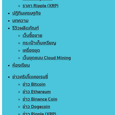
ราคา Ripple (XRP)
ปฏิทินเศรษฐกิจ
บทความ
รีวิวผลิตภัณฑ์
เว็บซื้อขาย
กระเป๋าเก็บเหรียญ
เครื่องขุด
เว็บขุดแบบ Cloud Mining
ห้องเรียน
ข่าวคริปโตเคอเรนซี่
ข่าว Bitcoin
ข่าว Ethereum
ข่าว Binance Coin
ข่าว Dogecoin
ข่าว Ripple (XRP)