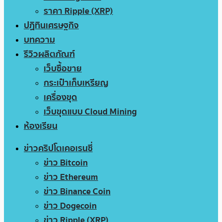
ราคา Ripple (XRP)
ปฏิทินเศรษฐกิจ
บทความ
รีวิวผลิตภัณฑ์
เว็บซื้อขาย
กระเป๋าเก็บเหรียญ
เครื่องขุด
เว็บขุดแบบ Cloud Mining
ห้องเรียน
ข่าวคริปโตเคอเรนซี่
ข่าว Bitcoin
ข่าว Ethereum
ข่าว Binance Coin
ข่าว Dogecoin
ข่าว Ripple (XRP)