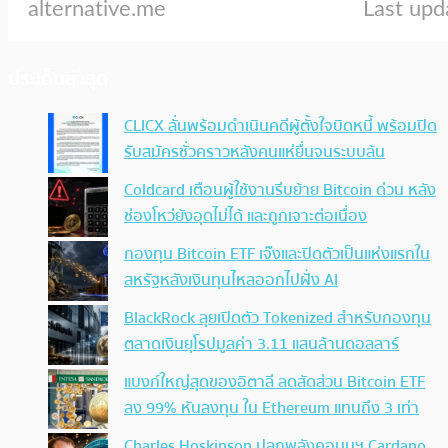
ประเด็นล่าสุด
CLICX ลั่นพร้อมดำเนินคดีผู้ตั้งใจบิดหนี้ พร้อมปิด
รับสมัครชั่วคราวหลังคนแห่ยื่นจนระบบล้น
Coldcard เตือนผู้ใช้งานรีบย้าย Bitcoin ด่วน หลัง
ช่องโหว่ยังอุดไม่ได้ และถูกเจาะต่อเนื่อง
กองทุน Bitcoin ETF เจ๊งและปิดตัวเป็นแห่งแรกใน
สหรัฐหลังเงินทุนไหลออกไปฝั่ง AI
BlackRock ลุยเปิดตัว Tokenized สำหรับกองทุน
ตลาดเงินยุโรปมูลค่า 3.11 แสนล้านดอลลาร์
แบงก์ใหญ่สุดของอิตาลี ลดสัดส่วน Bitcoin ETF
ลง 99% หันลงทุน ใน Ethereum แทนถึง 3 เท่า
Charles Hoskinson ปลุกพลังคอมมูฯ Cardano