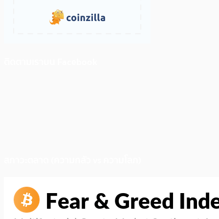
ติดตามเราบน Facebook
สภาวะตลาด (ความกลัว vs ความโลภ)