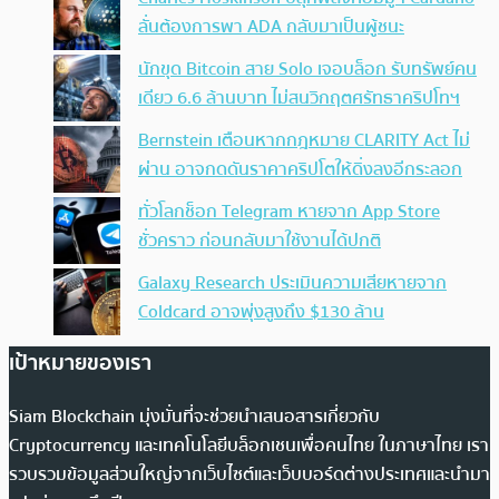
ลั่นต้องการพา ADA กลับมาเป็นผู้ชนะ
นักขุด Bitcoin สาย Solo เจอบล็อก รับทรัพย์คน
เดียว 6.6 ล้านบาท ไม่สนวิกฤตศรัทธาคริปโทฯ
Bernstein เตือนหากกฎหมาย CLARITY Act ไม่
ผ่าน อาจกดดันราคาคริปโตให้ดิ่งลงอีกระลอก
ทั่วโลกช็อก Telegram หายจาก App Store
ชั่วคราว ก่อนกลับมาใช้งานได้ปกติ
Galaxy Research ประเมินความเสียหายจาก
Coldcard อาจพุ่งสูงถึง $130 ล้าน
เป้าหมายของเรา
Siam Blockchain มุ่งมั่นที่จะช่วยนำเสนอสารเกี่ยวกับ
Cryptocurrency และเทคโนโลยีบล็อกเชนเพื่อคนไทย ในภาษาไทย เรา
รวบรวมข้อมูลส่วนใหญ่จากเว็บไซต์และเว็บบอร์ดต่างประเทศและนำมา