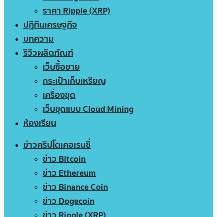
ราคา Ripple (XRP)
ปฏิทินเศรษฐกิจ
บทความ
รีวิวผลิตภัณฑ์
เว็บซื้อขาย
กระเป๋าเก็บเหรียญ
เครื่องขุด
เว็บขุดแบบ Cloud Mining
ห้องเรียน
ข่าวคริปโตเคอเรนซี่
ข่าว Bitcoin
ข่าว Ethereum
ข่าว Binance Coin
ข่าว Dogecoin
ข่าว Ripple (XRP)