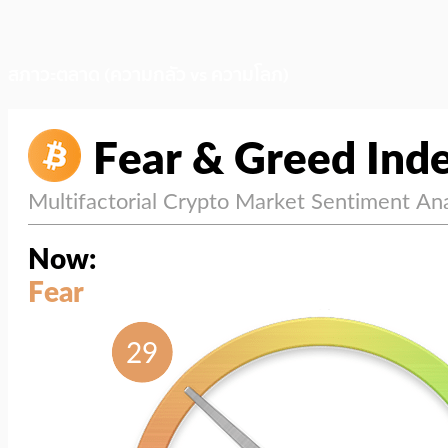
สภาวะตลาด (ความกลัว vs ความโลภ)