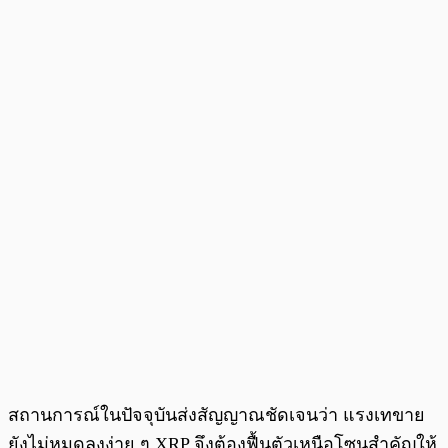
สถานการณ์ในปัจจุบันส่งสัญญาณชัดเจนว่า แรงเทขาย
ยังไม่หมดลงง่าย ๆ XRP จึงต้องฟื้นตัวเหนือโซนสำคัญให้