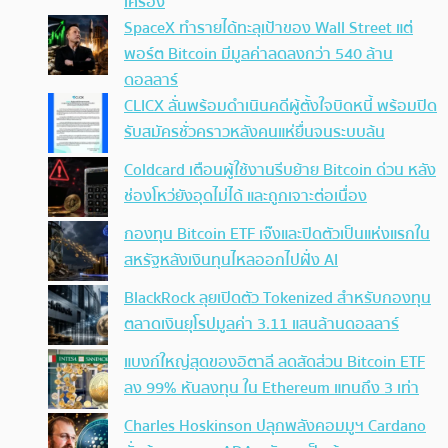
เครื่อง
SpaceX ทำรายได้ทะลุเป้าของ Wall Street แต่
พอร์ต Bitcoin มีมูลค่าลดลงกว่า 540 ล้าน
ดอลลาร์
CLICX ลั่นพร้อมดำเนินคดีผู้ตั้งใจบิดหนี้ พร้อมปิด
รับสมัครชั่วคราวหลังคนแห่ยื่นจนระบบล้น
Coldcard เตือนผู้ใช้งานรีบย้าย Bitcoin ด่วน หลัง
ช่องโหว่ยังอุดไม่ได้ และถูกเจาะต่อเนื่อง
กองทุน Bitcoin ETF เจ๊งและปิดตัวเป็นแห่งแรกใน
สหรัฐหลังเงินทุนไหลออกไปฝั่ง AI
BlackRock ลุยเปิดตัว Tokenized สำหรับกองทุน
ตลาดเงินยุโรปมูลค่า 3.11 แสนล้านดอลลาร์
แบงก์ใหญ่สุดของอิตาลี ลดสัดส่วน Bitcoin ETF
ลง 99% หันลงทุน ใน Ethereum แทนถึง 3 เท่า
Charles Hoskinson ปลุกพลังคอมมูฯ Cardano