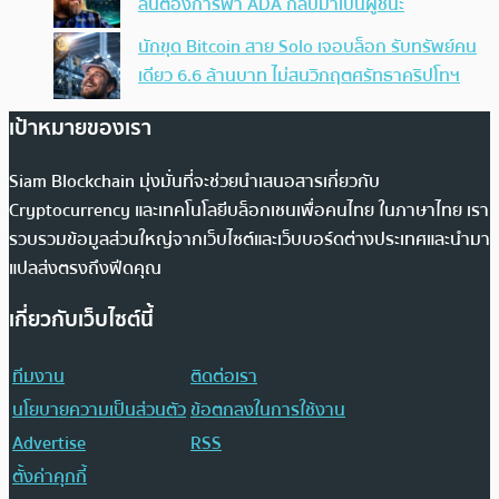
ลั่นต้องการพา ADA กลับมาเป็นผู้ชนะ
นักขุด Bitcoin สาย Solo เจอบล็อก รับทรัพย์คน
เดียว 6.6 ล้านบาท ไม่สนวิกฤตศรัทธาคริปโทฯ
เป้าหมายของเรา
Siam Blockchain มุ่งมั่นที่จะช่วยนำเสนอสารเกี่ยวกับ
Cryptocurrency และเทคโนโลยีบล็อกเชนเพื่อคนไทย ในภาษาไทย เรา
รวบรวมข้อมูลส่วนใหญ่จากเว็บไซต์และเว็บบอร์ดต่างประเทศและนำมา
แปลส่งตรงถึงฟีดคุณ
เกี่ยวกับเว็บไซต์นี้
ทีมงาน
ติดต่อเรา
นโยบายความเป็นส่วนตัว
ข้อตกลงในการใช้งาน
Advertise
RSS
ตั้งค่าคุกกี้