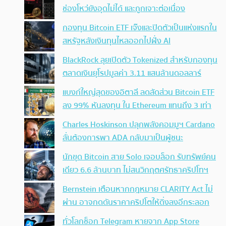
ช่องโหว่ยังอุดไม่ได้ และถูกเจาะต่อเนื่อง
กองทุน Bitcoin ETF เจ๊งและปิดตัวเป็นแห่งแรกใน
สหรัฐหลังเงินทุนไหลออกไปฝั่ง AI
BlackRock ลุยเปิดตัว Tokenized สำหรับกองทุน
ตลาดเงินยุโรปมูลค่า 3.11 แสนล้านดอลลาร์
แบงก์ใหญ่สุดของอิตาลี ลดสัดส่วน Bitcoin ETF
ลง 99% หันลงทุน ใน Ethereum แทนถึง 3 เท่า
Charles Hoskinson ปลุกพลังคอมมูฯ Cardano
ลั่นต้องการพา ADA กลับมาเป็นผู้ชนะ
นักขุด Bitcoin สาย Solo เจอบล็อก รับทรัพย์คน
เดียว 6.6 ล้านบาท ไม่สนวิกฤตศรัทธาคริปโทฯ
Bernstein เตือนหากกฎหมาย CLARITY Act ไม่
ผ่าน อาจกดดันราคาคริปโตให้ดิ่งลงอีกระลอก
ทั่วโลกช็อก Telegram หายจาก App Store