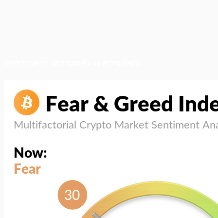
สภาวะตลาด (ความกลัว vs ความโลภ)