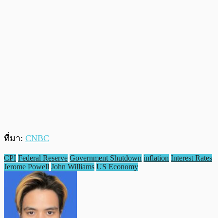
ที่มา:
CNBC
CPI
Federal Reserve
Government Shutdown
inflation
Interest Rates
Jerome Powell
John Williams
US Economy