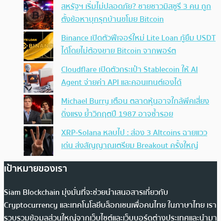
สหรัฐฯ เริ่มไม่ปลอดภัย? ชายชาวมิสซูรี 3 คน ถูก
ตั้งข้อหาบุกรุกบ้านขโมย Bitcoin
Binance เปิดตัวฟีเจอร์ใหม่ Lite Loan กู้ยืม USDT
ได้โดยไม่ต้องขาย Bitcoin จากพอร์ต
Cloudflare เปิดตัวกระเป๋า Stablecoin ให้ AI
Agent จ่ายค่า API และคอนเทนต์เองได้
Michael Burry เตือน ตลาดหุ้นอาจใกล้พีคเสี่ยง
ดิ่งแรง ย้ำวิกฤตปี 1987 อาจซ้ำรอย
XRP-Solana หลบไป : ส่อง 3 Altcoins ฉายแวว
เด่น ส่งสัญญาณเตรียม Breakout ครั้งใหญ่
เป้าหมายของเรา
Siam Blockchain มุ่งมั่นที่จะช่วยนำเสนอสารเกี่ยวกับ
Cryptocurrency และเทคโนโลยีบล็อกเชนเพื่อคนไทย ในภาษาไทย เรา
รวบรวมข้อมูลส่วนใหญ่จากเว็บไซต์และเว็บบอร์ดต่างประเทศและนำมา