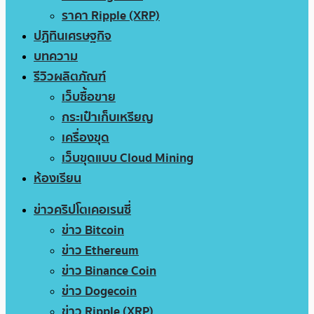
ราคา Ripple (XRP)
ปฏิทินเศรษฐกิจ
บทความ
รีวิวผลิตภัณฑ์
เว็บซื้อขาย
กระเป๋าเก็บเหรียญ
เครื่องขุด
เว็บขุดแบบ Cloud Mining
ห้องเรียน
ข่าวคริปโตเคอเรนซี่
ข่าว Bitcoin
ข่าว Ethereum
ข่าว Binance Coin
ข่าว Dogecoin
ข่าว Ripple (XRP)