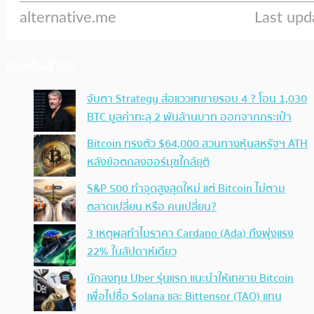
ประเด็นล่าสุด
จับตา Strategy ส่อแววเทขายรอบ 4 ? โอน 1,030
BTC มูลค่าทะลุ 2 พันล้านบาท ออกจากกระเป๋า
Bitcoin ทรงตัว $64,000 สวนทางหุ้นสหรัฐฯ ATH
หลังข้อตกลงฮอร์มุซใกล้ยุติ
S&P 500 ทำจุดสูงสุดใหม่ แต่ Bitcoin ไม่ตาม
ตลาดเปลี่ยน หรือ คนเปลี่ยน?
3 เหตุผลทำไมราคา Cardano (Ada) ถึงพุ่งแรง
22% ในสัปดาห์เดียว
นักลงทุน Uber รุ่นแรก แนะนำให้เทขาย Bitcoin
เพื่อไปซื้อ Solana และ Bittensor (TAO) แทน