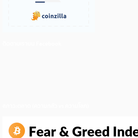
ติดตามเราบน Facebook
สภาวะตลาด (ความกลัว vs ความโลภ)