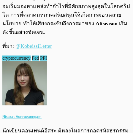
จะเริ่มมองหาแหล่งทำกำไรที่มีศักยภาพสูงสุดในโลกคริป
โต การที่ตลาดมหภาคสนับสนุนให้เกิดการผ่อนคลาย
นโยบาย ทำให้เสียงกระซิบถึงการมาของ
Altseason
เริ่ม
ดังขึ้นอย่างชัดเจน.
ที่มา:
@KobeissiLetter
cryptocurrency
Fed
PPI
Nisarat Aunrueanngam
นักเขียนคอนเทนต์อิสระ ผู้หลงใหลการถอดรหัสธุรกรรม