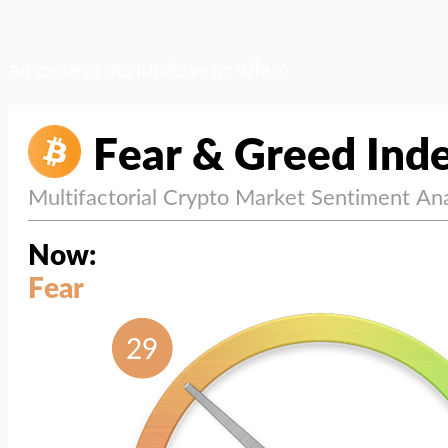
สภาวะตลาด (ความกลัว vs ความโลภ)