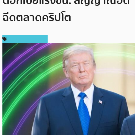
ดอกเบี้ยแรงขึ้น: สัญญาณอัด
ฉีดตลาดคริปโต
กฎหมายและรัฐบาล