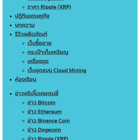
ราคา Ripple (XRP)
ปฏิทินเศรษฐกิจ
บทความ
รีวิวผลิตภัณฑ์
เว็บซื้อขาย
กระเป๋าเก็บเหรียญ
เครื่องขุด
เว็บขุดแบบ Cloud Mining
ห้องเรียน
ข่าวคริปโตเคอเรนซี่
ข่าว Bitcoin
ข่าว Ethereum
ข่าว Binance Coin
ข่าว Dogecoin
ข่าว Ripple (XRP)