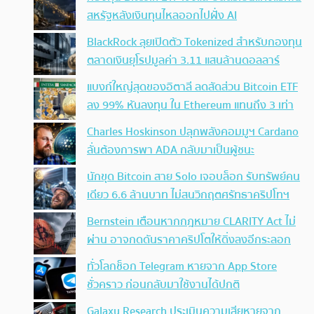
สหรัฐหลังเงินทุนไหลออกไปฝั่ง AI
BlackRock ลุยเปิดตัว Tokenized สำหรับกองทุน
ตลาดเงินยุโรปมูลค่า 3.11 แสนล้านดอลลาร์
แบงก์ใหญ่สุดของอิตาลี ลดสัดส่วน Bitcoin ETF
ลง 99% หันลงทุน ใน Ethereum แทนถึง 3 เท่า
Charles Hoskinson ปลุกพลังคอมมูฯ Cardano
ลั่นต้องการพา ADA กลับมาเป็นผู้ชนะ
นักขุด Bitcoin สาย Solo เจอบล็อก รับทรัพย์คน
เดียว 6.6 ล้านบาท ไม่สนวิกฤตศรัทธาคริปโทฯ
Bernstein เตือนหากกฎหมาย CLARITY Act ไม่
ผ่าน อาจกดดันราคาคริปโตให้ดิ่งลงอีกระลอก
ทั่วโลกช็อก Telegram หายจาก App Store
ชั่วคราว ก่อนกลับมาใช้งานได้ปกติ
Galaxy Research ประเมินความเสียหายจาก