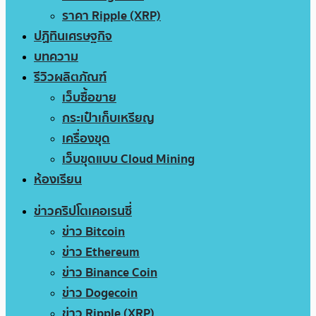
ราคา Ripple (XRP)
ปฏิทินเศรษฐกิจ
บทความ
รีวิวผลิตภัณฑ์
เว็บซื้อขาย
กระเป๋าเก็บเหรียญ
เครื่องขุด
เว็บขุดแบบ Cloud Mining
ห้องเรียน
ข่าวคริปโตเคอเรนซี่
ข่าว Bitcoin
ข่าว Ethereum
ข่าว Binance Coin
ข่าว Dogecoin
ข่าว Ripple (XRP)