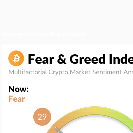
สภาวะตลาด (ความกลัว vs ความโลภ)