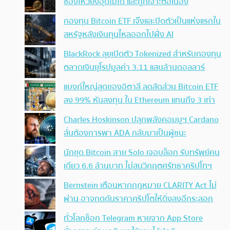
ช่องโหว่ยังอุดไม่ได้ และถูกเจาะต่อเนื่อง
กองทุน Bitcoin ETF เจ๊งและปิดตัวเป็นแห่งแรกใน
สหรัฐหลังเงินทุนไหลออกไปฝั่ง AI
BlackRock ลุยเปิดตัว Tokenized สำหรับกองทุน
ตลาดเงินยุโรปมูลค่า 3.11 แสนล้านดอลลาร์
แบงก์ใหญ่สุดของอิตาลี ลดสัดส่วน Bitcoin ETF
ลง 99% หันลงทุน ใน Ethereum แทนถึง 3 เท่า
Charles Hoskinson ปลุกพลังคอมมูฯ Cardano
ลั่นต้องการพา ADA กลับมาเป็นผู้ชนะ
นักขุด Bitcoin สาย Solo เจอบล็อก รับทรัพย์คน
เดียว 6.6 ล้านบาท ไม่สนวิกฤตศรัทธาคริปโทฯ
Bernstein เตือนหากกฎหมาย CLARITY Act ไม่
ผ่าน อาจกดดันราคาคริปโตให้ดิ่งลงอีกระลอก
ทั่วโลกช็อก Telegram หายจาก App Store