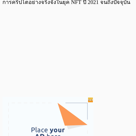
การคริปโตอย่างจริงจังในยุค NFT ปี 2021 จนถึงปัจจุบัน