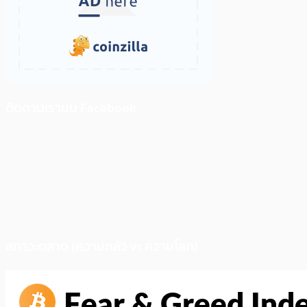
ติดตามเราบน Facebook
สภาวะตลาด (ความกลัว vs ความโลภ)