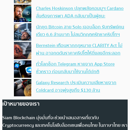
Charles Hoskinson ปลุกพลังคอมมูฯ Cardano
ลั่นต้องการพา ADA กลับมาเป็นผู้ชนะ
นักขุด Bitcoin สาย Solo เจอบล็อก รับทรัพย์คน
เดียว 6.6 ล้านบาท ไม่สนวิกฤตศรัทธาคริปโทฯ
Bernstein เตือนหากกฎหมาย CLARITY Act ไม่
ผ่าน อาจกดดันราคาคริปโตให้ดิ่งลงอีกระลอก
ทั่วโลกช็อก Telegram หายจาก App Store
ชั่วคราว ก่อนกลับมาใช้งานได้ปกติ
Galaxy Research ประเมินความเสียหายจาก
Coldcard อาจพุ่งสูงถึง $130 ล้าน
เป้าหมายของเรา
Siam Blockchain มุ่งมั่นที่จะช่วยนำเสนอสารเกี่ยวกับ
Cryptocurrency และเทคโนโลยีบล็อกเชนเพื่อคนไทย ในภาษาไทย เรา