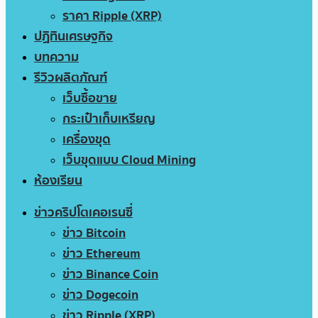
ราคา Ripple (XRP)
ปฏิทินเศรษฐกิจ
บทความ
รีวิวผลิตภัณฑ์
เว็บซื้อขาย
กระเป๋าเก็บเหรียญ
เครื่องขุด
เว็บขุดแบบ Cloud Mining
ห้องเรียน
ข่าวคริปโตเคอเรนซี่
ข่าว Bitcoin
ข่าว Ethereum
ข่าว Binance Coin
ข่าว Dogecoin
ข่าว Ripple (XRP)