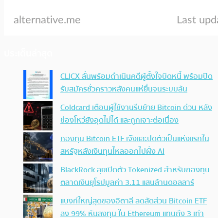
ประเด็นล่าสุด
CLICX ลั่นพร้อมดำเนินคดีผู้ตั้งใจบิดหนี้ พร้อมปิด
รับสมัครชั่วคราวหลังคนแห่ยื่นจนระบบล้น
Coldcard เตือนผู้ใช้งานรีบย้าย Bitcoin ด่วน หลัง
ช่องโหว่ยังอุดไม่ได้ และถูกเจาะต่อเนื่อง
กองทุน Bitcoin ETF เจ๊งและปิดตัวเป็นแห่งแรกใน
สหรัฐหลังเงินทุนไหลออกไปฝั่ง AI
BlackRock ลุยเปิดตัว Tokenized สำหรับกองทุน
ตลาดเงินยุโรปมูลค่า 3.11 แสนล้านดอลลาร์
แบงก์ใหญ่สุดของอิตาลี ลดสัดส่วน Bitcoin ETF
ลง 99% หันลงทุน ใน Ethereum แทนถึง 3 เท่า