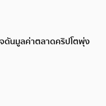
ันมูลค่าตลาดคริปโตพุ่ง