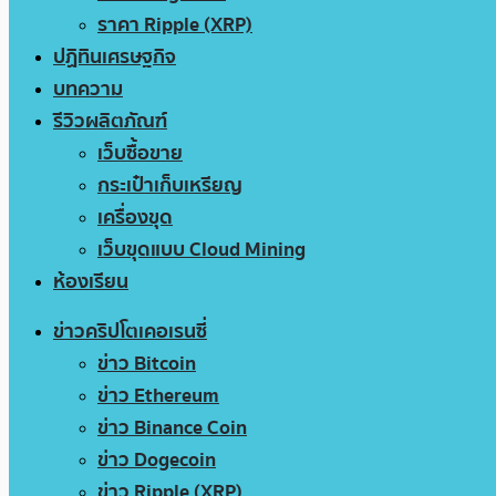
ราคา Ripple (XRP)
ปฏิทินเศรษฐกิจ
บทความ
รีวิวผลิตภัณฑ์
เว็บซื้อขาย
กระเป๋าเก็บเหรียญ
เครื่องขุด
เว็บขุดแบบ Cloud Mining
ห้องเรียน
ข่าวคริปโตเคอเรนซี่
ข่าว Bitcoin
ข่าว Ethereum
ข่าว Binance Coin
ข่าว Dogecoin
ข่าว Ripple (XRP)