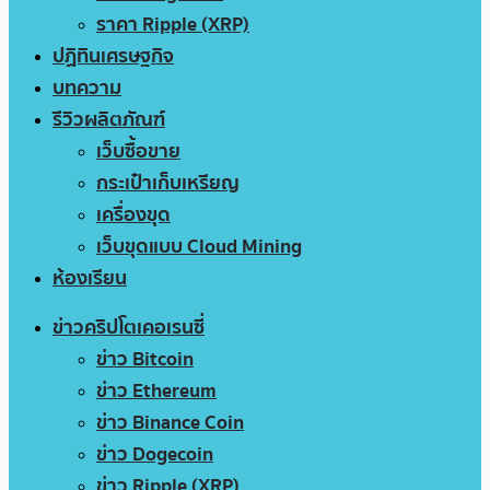
ราคา Ripple (XRP)
ปฏิทินเศรษฐกิจ
บทความ
รีวิวผลิตภัณฑ์
เว็บซื้อขาย
กระเป๋าเก็บเหรียญ
เครื่องขุด
เว็บขุดแบบ Cloud Mining
ห้องเรียน
ข่าวคริปโตเคอเรนซี่
ข่าว Bitcoin
ข่าว Ethereum
ข่าว Binance Coin
ข่าว Dogecoin
ข่าว Ripple (XRP)