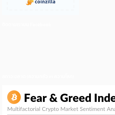
ติดตามเราบน Facebook
สภาวะตลาด (ความกลัว vs ความโลภ)