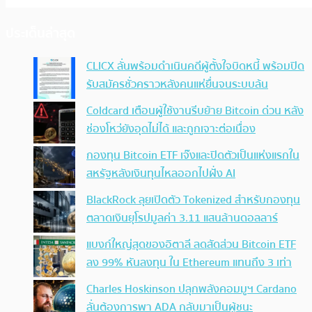
ประเด็นล่าสุด
CLICX ลั่นพร้อมดำเนินคดีผู้ตั้งใจบิดหนี้ พร้อมปิด
รับสมัครชั่วคราวหลังคนแห่ยื่นจนระบบล้น
Coldcard เตือนผู้ใช้งานรีบย้าย Bitcoin ด่วน หลัง
ช่องโหว่ยังอุดไม่ได้ และถูกเจาะต่อเนื่อง
กองทุน Bitcoin ETF เจ๊งและปิดตัวเป็นแห่งแรกใน
สหรัฐหลังเงินทุนไหลออกไปฝั่ง AI
BlackRock ลุยเปิดตัว Tokenized สำหรับกองทุน
ตลาดเงินยุโรปมูลค่า 3.11 แสนล้านดอลลาร์
แบงก์ใหญ่สุดของอิตาลี ลดสัดส่วน Bitcoin ETF
ลง 99% หันลงทุน ใน Ethereum แทนถึง 3 เท่า
Charles Hoskinson ปลุกพลังคอมมูฯ Cardano
ลั่นต้องการพา ADA กลับมาเป็นผู้ชนะ