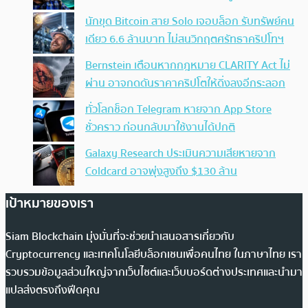
นักขุด Bitcoin สาย Solo เจอบล็อก รับทรัพย์คน
เดียว 6.6 ล้านบาท ไม่สนวิกฤตศรัทธาคริปโทฯ
Bernstein เตือนหากกฎหมาย CLARITY Act ไม่
ผ่าน อาจกดดันราคาคริปโตให้ดิ่งลงอีกระลอก
ทั่วโลกช็อก Telegram หายจาก App Store
ชั่วคราว ก่อนกลับมาใช้งานได้ปกติ
Galaxy Research ประเมินความเสียหายจาก
Coldcard อาจพุ่งสูงถึง $130 ล้าน
เป้าหมายของเรา
Siam Blockchain มุ่งมั่นที่จะช่วยนำเสนอสารเกี่ยวกับ
Cryptocurrency และเทคโนโลยีบล็อกเชนเพื่อคนไทย ในภาษาไทย เรา
รวบรวมข้อมูลส่วนใหญ่จากเว็บไซต์และเว็บบอร์ดต่างประเทศและนำมา
แปลส่งตรงถึงฟีดคุณ