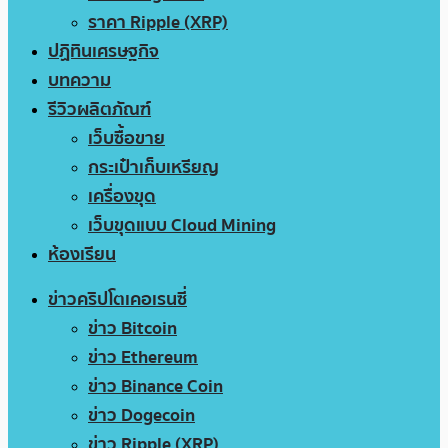
ราคา Ripple (XRP)
ปฏิทินเศรษฐกิจ
บทความ
รีวิวผลิตภัณฑ์
เว็บซื้อขาย
กระเป๋าเก็บเหรียญ
เครื่องขุด
เว็บขุดแบบ Cloud Mining
ห้องเรียน
ข่าวคริปโตเคอเรนซี่
ข่าว Bitcoin
ข่าว Ethereum
ข่าว Binance Coin
ข่าว Dogecoin
ข่าว Ripple (XRP)