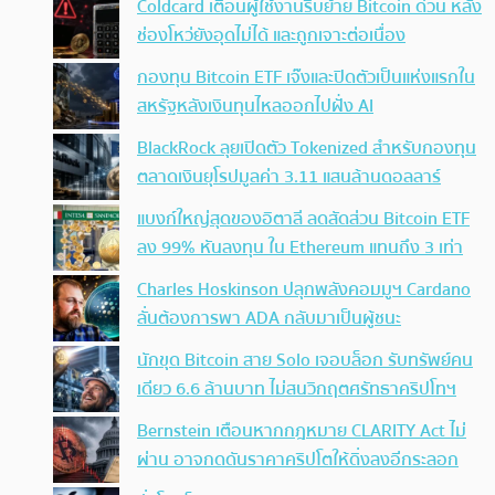
Coldcard เตือนผู้ใช้งานรีบย้าย Bitcoin ด่วน หลัง
ช่องโหว่ยังอุดไม่ได้ และถูกเจาะต่อเนื่อง
กองทุน Bitcoin ETF เจ๊งและปิดตัวเป็นแห่งแรกใน
สหรัฐหลังเงินทุนไหลออกไปฝั่ง AI
BlackRock ลุยเปิดตัว Tokenized สำหรับกองทุน
ตลาดเงินยุโรปมูลค่า 3.11 แสนล้านดอลลาร์
แบงก์ใหญ่สุดของอิตาลี ลดสัดส่วน Bitcoin ETF
ลง 99% หันลงทุน ใน Ethereum แทนถึง 3 เท่า
Charles Hoskinson ปลุกพลังคอมมูฯ Cardano
ลั่นต้องการพา ADA กลับมาเป็นผู้ชนะ
นักขุด Bitcoin สาย Solo เจอบล็อก รับทรัพย์คน
เดียว 6.6 ล้านบาท ไม่สนวิกฤตศรัทธาคริปโทฯ
Bernstein เตือนหากกฎหมาย CLARITY Act ไม่
ผ่าน อาจกดดันราคาคริปโตให้ดิ่งลงอีกระลอก