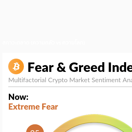
สภาวะตลาด (ความกลัว vs ความโลภ)