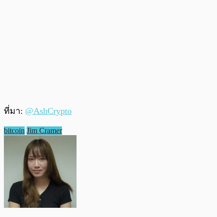
ที่มา:
@AshCrypto
bitcoin
Jim Cramer