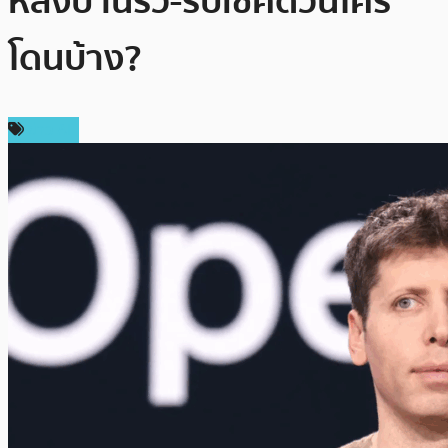
หลังบ้านรั่ว-รีบเช็คด่วนใคร
โดนบ้าง?
ข่าว AI