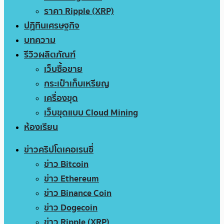
ราคา Ripple (XRP)
ปฏิทินเศรษฐกิจ
บทความ
รีวิวผลิตภัณฑ์
เว็บซื้อขาย
กระเป๋าเก็บเหรียญ
เครื่องขุด
เว็บขุดแบบ Cloud Mining
ห้องเรียน
ข่าวคริปโตเคอเรนซี่
ข่าว Bitcoin
ข่าว Ethereum
ข่าว Binance Coin
ข่าว Dogecoin
ข่าว Ripple (XRP)