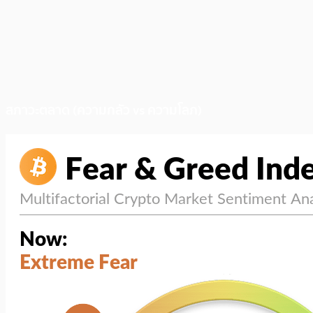
สภาวะตลาด (ความกลัว vs ความโลภ)