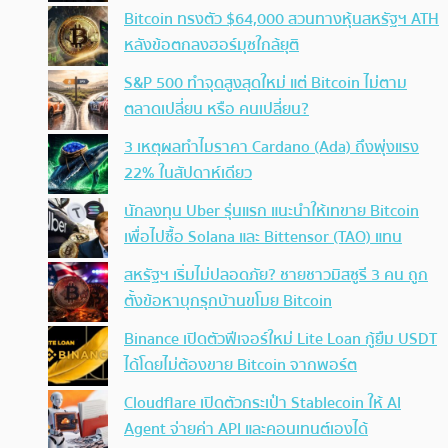
Bitcoin ทรงตัว $64,000 สวนทางหุ้นสหรัฐฯ ATH
หลังข้อตกลงฮอร์มุซใกล้ยุติ
S&P 500 ทำจุดสูงสุดใหม่ แต่ Bitcoin ไม่ตาม
ตลาดเปลี่ยน หรือ คนเปลี่ยน?
3 เหตุผลทำไมราคา Cardano (Ada) ถึงพุ่งแรง
22% ในสัปดาห์เดียว
นักลงทุน Uber รุ่นแรก แนะนำให้เทขาย Bitcoin
เพื่อไปซื้อ Solana และ Bittensor (TAO) แทน
สหรัฐฯ เริ่มไม่ปลอดภัย? ชายชาวมิสซูรี 3 คน ถูก
ตั้งข้อหาบุกรุกบ้านขโมย Bitcoin
Binance เปิดตัวฟีเจอร์ใหม่ Lite Loan กู้ยืม USDT
ได้โดยไม่ต้องขาย Bitcoin จากพอร์ต
Cloudflare เปิดตัวกระเป๋า Stablecoin ให้ AI
Agent จ่ายค่า API และคอนเทนต์เองได้