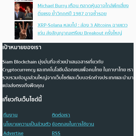
Michael Burry เตือน ตลาดหุ้นอาจใกล้พีคเสี่ยง
ดิ่งแรง ย้ำวิกฤตปี 1987 อาจซ้ำรอย
XRP-Solana หลบไป : ส่อง 3 Altcoins ฉายแวว
เด่น ส่งสัญญาณเตรียม Breakout ครั้งใหญ่
เป้าหมายของเรา
Siam Blockchain มุ่งมั่นที่จะช่วยนำเสนอสารเกี่ยวกับ
Cryptocurrency และเทคโนโลยีบล็อกเชนเพื่อคนไทย ในภาษาไทย เรา
รวบรวมข้อมูลส่วนใหญ่จากเว็บไซต์และเว็บบอร์ดต่างประเทศและนำมา
แปลส่งตรงถึงฟีดคุณ
เกี่ยวกับเว็บไซต์นี้
ทีมงาน
ติดต่อเรา
นโยบายความเป็นส่วนตัว
ข้อตกลงในการใช้งาน
Advertise
RSS