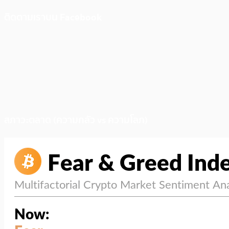
ติดตามเราบน Facebook
สภาวะตลาด (ความกลัว vs ความโลภ)