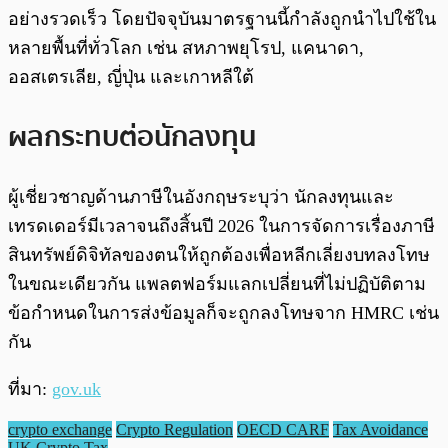
อย่างรวดเร็ว โดยปัจจุบันมาตรฐานนี้กำลังถูกนำไปใช้ใน
หลายพื้นที่ทั่วโลก เช่น สหภาพยุโรป, แคนาดา,
ออสเตรเลีย, ญี่ปุ่น และเกาหลีใต้
ผลกระทบต่อนักลงทุน
ผู้เชี่ยวชาญด้านภาษีในอังกฤษระบุว่า นักลงทุนและ
เทรดเดอร์มีเวลาจนถึงสิ้นปี 2026 ในการจัดการเรื่องภาษี
สินทรัพย์ดิจิทัลของตนให้ถูกต้องเพื่อหลีกเลี่ยงบทลงโทษ
ในขณะเดียวกัน แพลตฟอร์มแลกเปลี่ยนที่ไม่ปฏิบัติตาม
ข้อกำหนดในการส่งข้อมูลก็จะถูกลงโทษจาก HMRC เช่น
กัน
ที่มา:
gov.uk
crypto exchange
Crypto Regulation
OECD CARF
Tax Avoidance
UK Crypto Tax