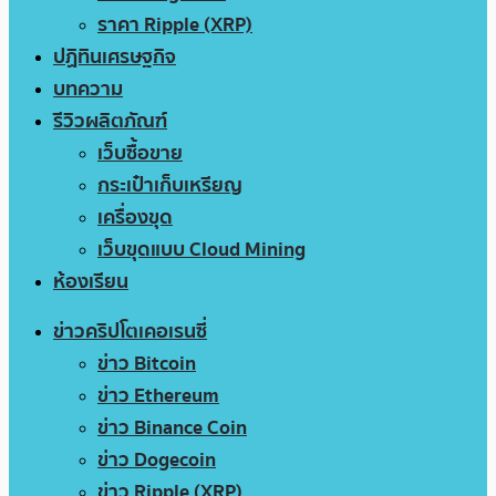
ราคา Ripple (XRP)
ปฏิทินเศรษฐกิจ
บทความ
รีวิวผลิตภัณฑ์
เว็บซื้อขาย
กระเป๋าเก็บเหรียญ
เครื่องขุด
เว็บขุดแบบ Cloud Mining
ห้องเรียน
ข่าวคริปโตเคอเรนซี่
ข่าว Bitcoin
ข่าว Ethereum
ข่าว Binance Coin
ข่าว Dogecoin
ข่าว Ripple (XRP)