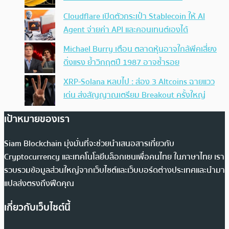
Cloudflare เปิดตัวกระเป๋า Stablecoin ให้ AI
Agent จ่ายค่า API และคอนเทนต์เองได้
Michael Burry เตือน ตลาดหุ้นอาจใกล้พีคเสี่ยง
ดิ่งแรง ย้ำวิกฤตปี 1987 อาจซ้ำรอย
XRP-Solana หลบไป : ส่อง 3 Altcoins ฉายแวว
เด่น ส่งสัญญาณเตรียม Breakout ครั้งใหญ่
เป้าหมายของเรา
Siam Blockchain มุ่งมั่นที่จะช่วยนำเสนอสารเกี่ยวกับ
Cryptocurrency และเทคโนโลยีบล็อกเชนเพื่อคนไทย ในภาษาไทย เรา
รวบรวมข้อมูลส่วนใหญ่จากเว็บไซต์และเว็บบอร์ดต่างประเทศและนำมา
แปลส่งตรงถึงฟีดคุณ
เกี่ยวกับเว็บไซต์นี้