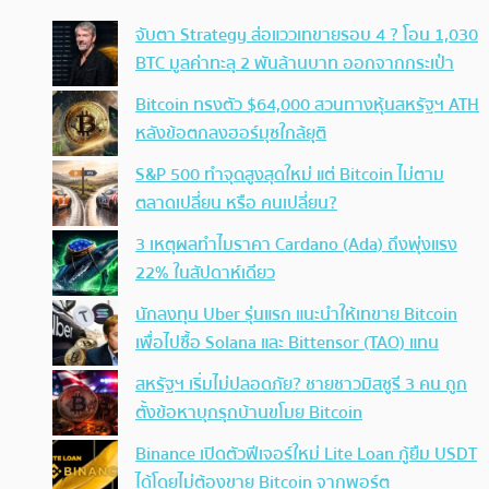
จับตา Strategy ส่อแววเทขายรอบ 4 ? โอน 1,030
BTC มูลค่าทะลุ 2 พันล้านบาท ออกจากกระเป๋า
Bitcoin ทรงตัว $64,000 สวนทางหุ้นสหรัฐฯ ATH
หลังข้อตกลงฮอร์มุซใกล้ยุติ
S&P 500 ทำจุดสูงสุดใหม่ แต่ Bitcoin ไม่ตาม
ตลาดเปลี่ยน หรือ คนเปลี่ยน?
3 เหตุผลทำไมราคา Cardano (Ada) ถึงพุ่งแรง
22% ในสัปดาห์เดียว
นักลงทุน Uber รุ่นแรก แนะนำให้เทขาย Bitcoin
เพื่อไปซื้อ Solana และ Bittensor (TAO) แทน
สหรัฐฯ เริ่มไม่ปลอดภัย? ชายชาวมิสซูรี 3 คน ถูก
ตั้งข้อหาบุกรุกบ้านขโมย Bitcoin
Binance เปิดตัวฟีเจอร์ใหม่ Lite Loan กู้ยืม USDT
ได้โดยไม่ต้องขาย Bitcoin จากพอร์ต