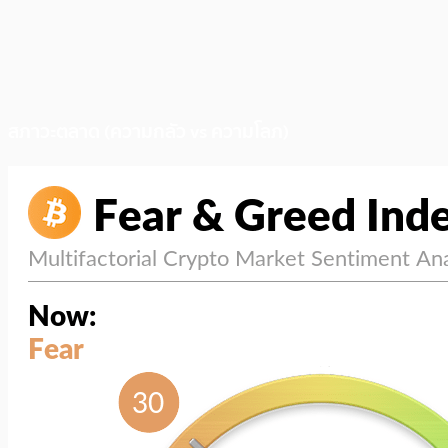
สภาวะตลาด (ความกลัว vs ความโลภ)