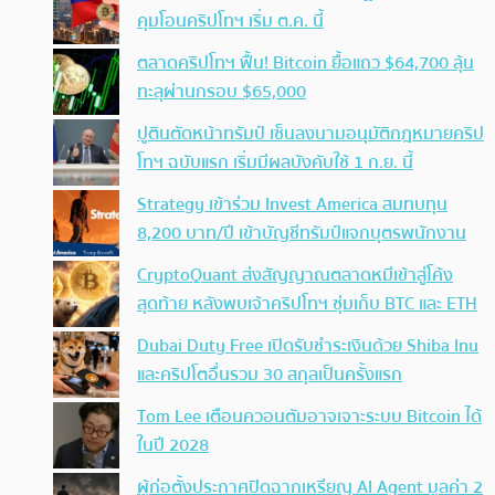
คุมโอนคริปโทฯ เริ่ม ต.ค. นี้
ตลาดคริปโทฯ ฟื้น! Bitcoin ยื้อแถว $64,700 ลุ้น
ทะลุผ่านกรอบ $65,000
ปูตินตัดหน้าทรัมป์ เซ็นลงนามอนุมัติกฎหมายคริป
โทฯ ฉบับแรก เริ่มมีผลบังคับใช้ 1 ก.ย. นี้
Strategy เข้าร่วม Invest America สมทบทุน
8,200 บาท/ปี เข้าบัญชีทรัมป์แจกบุตรพนักงาน
CryptoQuant ส่งสัญญาณตลาดหมีเข้าสู่โค้ง
สุดท้าย หลังพบเจ้าคริปโทฯ ซุ่มเก็บ BTC และ ETH
Dubai Duty Free เปิดรับชำระเงินด้วย Shiba Inu
และคริปโตอื่นรวม 30 สกุลเป็นครั้งแรก
Tom Lee เตือนควอนตัมอาจเจาะระบบ Bitcoin ได้
ในปี 2028
ผู้ก่อตั้งประกาศปิดฉากเหรียญ AI Agent มูลค่า 2