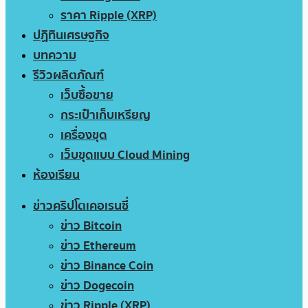
ราคา Ripple (XRP)
ปฏิทินเศรษฐกิจ
บทความ
รีวิวผลิตภัณฑ์
เว็บซื้อขาย
กระเป๋าเก็บเหรียญ
เครื่องขุด
เว็บขุดแบบ Cloud Mining
ห้องเรียน
ข่าวคริปโตเคอเรนซี่
ข่าว Bitcoin
ข่าว Ethereum
ข่าว Binance Coin
ข่าว Dogecoin
ข่าว Ripple (XRP)