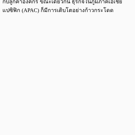
กับลูกค้าองค์กร ขณะเดียวกัน ธุรกิจในภูมิภาคเอเชีย
แปซิฟิก (APAC) ก็มีการเติบโตอย่างก้าวกระโดด