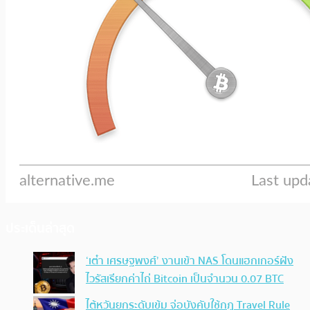
ประเด็นล่าสุด
‘เต๋า เศรษฐพงศ์’ งานเข้า NAS โดนแฮกเกอร์ฝัง
ไวรัสเรียกค่าไถ่ Bitcoin เป็นจำนวน 0.07 BTC
ไต้หวันยกระดับเข้ม จ่อบังคับใช้กฏ Travel Rule