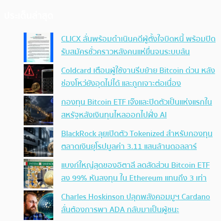
ประเด็นล่าสุด
CLICX ลั่นพร้อมดำเนินคดีผู้ตั้งใจบิดหนี้ พร้อมปิด
รับสมัครชั่วคราวหลังคนแห่ยื่นจนระบบล้น
Coldcard เตือนผู้ใช้งานรีบย้าย Bitcoin ด่วน หลัง
ช่องโหว่ยังอุดไม่ได้ และถูกเจาะต่อเนื่อง
กองทุน Bitcoin ETF เจ๊งและปิดตัวเป็นแห่งแรกใน
สหรัฐหลังเงินทุนไหลออกไปฝั่ง AI
BlackRock ลุยเปิดตัว Tokenized สำหรับกองทุน
ตลาดเงินยุโรปมูลค่า 3.11 แสนล้านดอลลาร์
แบงก์ใหญ่สุดของอิตาลี ลดสัดส่วน Bitcoin ETF
ลง 99% หันลงทุน ใน Ethereum แทนถึง 3 เท่า
Charles Hoskinson ปลุกพลังคอมมูฯ Cardano
ลั่นต้องการพา ADA กลับมาเป็นผู้ชนะ