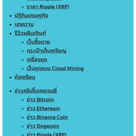
ราคา Ripple (XRP)
ปฏิทินเศรษฐกิจ
บทความ
รีวิวผลิตภัณฑ์
เว็บซื้อขาย
กระเป๋าเก็บเหรียญ
เครื่องขุด
เว็บขุดแบบ Cloud Mining
ห้องเรียน
ข่าวคริปโตเคอเรนซี่
ข่าว Bitcoin
ข่าว Ethereum
ข่าว Binance Coin
ข่าว Dogecoin
ข่าว Ripple (XRP)