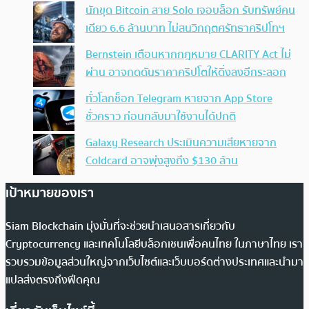
นักขุด Bitcoin สาย Solo เจอบล็อก รับทรัพย์คน
เดียว 6.6 ล้านบาท ไม่สนวิกฤตศรัทธาคริปโทฯ
Bernstein เตือนหากกฎหมาย CLARITY Act ไม่
ผ่าน อาจกดดันราคาคริปโตให้ดิ่งลงอีกระลอก
ทั่วโลกช็อก Telegram หายจาก App Store
ชั่วคราว ก่อนกลับมาใช้งานได้ปกติ
Galaxy Research ประเมินความเสียหายจาก
Coldcard อาจพุ่งสูงถึง $130 ล้าน
เป้าหมายของเรา
Siam Blockchain มุ่งมั่นที่จะช่วยนำเสนอสารเกี่ยวกับ
Cryptocurrency และเทคโนโลยีบล็อกเชนเพื่อคนไทย ในภาษาไทย เรา
รวบรวมข้อมูลส่วนใหญ่จากเว็บไซต์และเว็บบอร์ดต่างประเทศและนำมา
แปลส่งตรงถึงฟีดคุณ