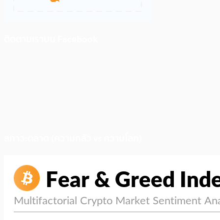
ติดตามเราบน Facebook
สภาวะตลาด (ความกลัว vs ความโลภ)