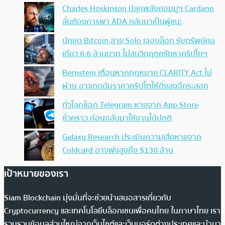
Charles Hoskinson ปลุกพลังคอมมูฯ Cardano
ลั่นต้องการพา ADA กลับมาเป็นผู้ชนะ
นักขุด Bitcoin สาย Solo เจอบล็อก รับทรัพย์คน
เดียว 6.6 ล้านบาท ไม่สนวิกฤตศรัทธาคริปโทฯ
Bernstein เตือนหากกฎหมาย CLARITY Act ไม่
ผ่าน อาจกดดันราคาคริปโตให้ดิ่งลงอีกระลอก
ทั่วโลกช็อก Telegram หายจาก App Store
ชั่วคราว ก่อนกลับมาใช้งานได้ปกติ
Galaxy Research ประเมินความเสียหายจาก
Coldcard อาจพุ่งสูงถึง $130 ล้าน
เป้าหมายของเรา
Siam Blockchain มุ่งมั่นที่จะช่วยนำเสนอสารเกี่ยวกับ
Cryptocurrency และเทคโนโลยีบล็อกเชนเพื่อคนไทย ในภาษาไทย เรา
รวบรวมข้อมูลส่วนใหญ่จากเว็บไซต์และเว็บบอร์ดต่างประเทศและนำมา