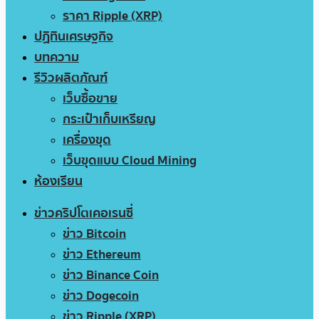
ราคา Ripple (XRP)
ปฏิทินเศรษฐกิจ
บทความ
รีวิวผลิตภัณฑ์
เว็บซื้อขาย
กระเป๋าเก็บเหรียญ
เครื่องขุด
เว็บขุดแบบ Cloud Mining
ห้องเรียน
ข่าวคริปโตเคอเรนซี่
ข่าว Bitcoin
ข่าว Ethereum
ข่าว Binance Coin
ข่าว Dogecoin
ข่าว Ripple (XRP)