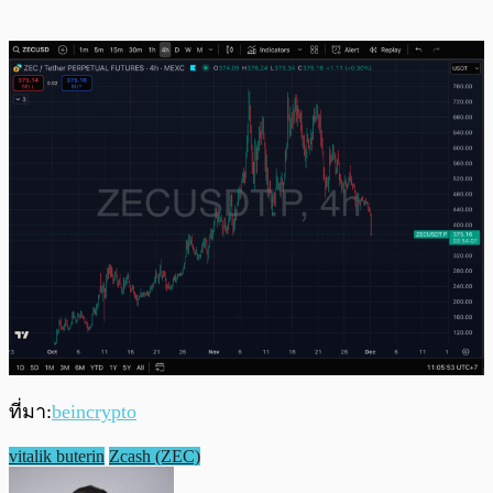
ที่มา:
beincrypto
vitalik buterin
Zcash (ZEC)