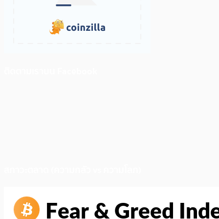
ติดตามเราบน Facebook
สภาวะตลาด (ความกลัว vs ความโลภ)