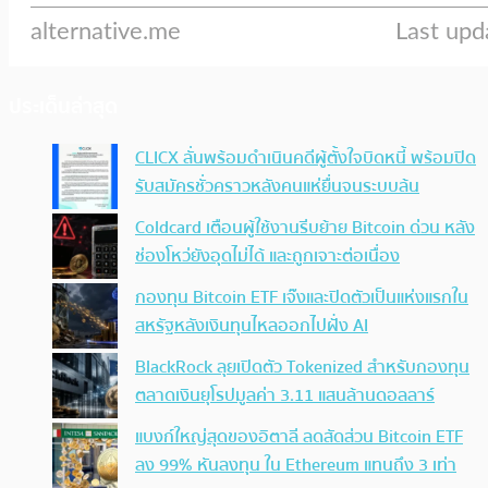
ประเด็นล่าสุด
CLICX ลั่นพร้อมดำเนินคดีผู้ตั้งใจบิดหนี้ พร้อมปิด
รับสมัครชั่วคราวหลังคนแห่ยื่นจนระบบล้น
Coldcard เตือนผู้ใช้งานรีบย้าย Bitcoin ด่วน หลัง
ช่องโหว่ยังอุดไม่ได้ และถูกเจาะต่อเนื่อง
กองทุน Bitcoin ETF เจ๊งและปิดตัวเป็นแห่งแรกใน
สหรัฐหลังเงินทุนไหลออกไปฝั่ง AI
BlackRock ลุยเปิดตัว Tokenized สำหรับกองทุน
ตลาดเงินยุโรปมูลค่า 3.11 แสนล้านดอลลาร์
แบงก์ใหญ่สุดของอิตาลี ลดสัดส่วน Bitcoin ETF
ลง 99% หันลงทุน ใน Ethereum แทนถึง 3 เท่า