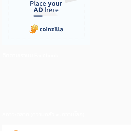
ติดตามเราบน Facebook
สภาวะตลาด (ความกลัว vs ความโลภ)