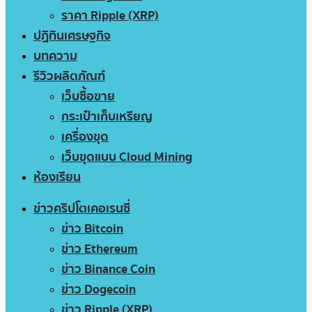
ราคา Ripple (XRP)
ปฏิทินเศรษฐกิจ
บทความ
รีวิวผลิตภัณฑ์
เว็บซื้อขาย
กระเป๋าเก็บเหรียญ
เครื่องขุด
เว็บขุดแบบ Cloud Mining
ห้องเรียน
ข่าวคริปโตเคอเรนซี่
ข่าว Bitcoin
ข่าว Ethereum
ข่าว Binance Coin
ข่าว Dogecoin
ข่าว Ripple (XRP)