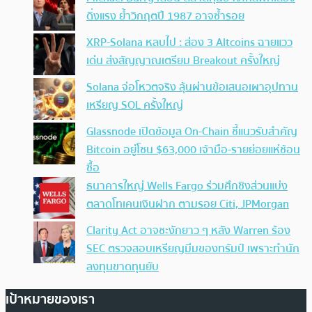
ดิ่งแรง ย้ำวิกฤตปี 1987 อาจซ้ำรอย
XRP-Solana หลบไป : ส่อง 3 Altcoins ฉายแวว
เด่น ส่งสัญญาณเตรียม Breakout ครั้งใหญ่
Solana จ่อโหวตจริง ลุ้นผ่านข้อเสนอเผาอุปทาน
เหรียญ SOL ครั้งใหญ่
Glassnode เปิดข้อมูล On-Chain ชี้แนวรับสำคัญ
Bitcoin อยู่โซน $63,000 เจ้ามือ-รายย่อยแห่ช้อน
ซื้อ
ธนาคารใหญ่ Wells Fargo ร่วมศึกชิงส่วนแบ่ง
ตลาดโทเคนเงินฝาก ตามรอย Citi, JPMorgan
Clarity Act อาจชะงักยาว ๆ หลัง Warren ร้อง
SEC ตรวจสอบเหรียญมีมของทรัมป์ เพราะทำนัก
ลงทุนขาดทุนยับ
เป้าหมายของเรา