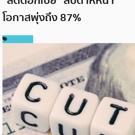
“ลดดอกเบี้ย” สัปดาห์หน้า
โอกาสพุ่งถึง 87%
ต่างประเทศ