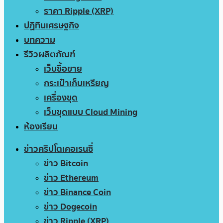
ราคา Ripple (XRP)
ปฏิทินเศรษฐกิจ
บทความ
รีวิวผลิตภัณฑ์
เว็บซื้อขาย
กระเป๋าเก็บเหรียญ
เครื่องขุด
เว็บขุดแบบ Cloud Mining
ห้องเรียน
ข่าวคริปโตเคอเรนซี่
ข่าว Bitcoin
ข่าว Ethereum
ข่าว Binance Coin
ข่าว Dogecoin
ข่าว Ripple (XRP)