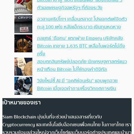
Bitcoin เข้าสู่ ‘สัปดาห์เงินเฟ้อ’ ส่องไทม์ไลน์ 3
ตัวเลขเศรษฐกิจสหรัฐฯ ที่ต้องระวัง
อวสานคริปโทฯ เกลื่อนตลาด! โปรเจกต์แห่ปิดตัว
ทะลุ 100 แห่ง หลังแฮ็กระบาด-เงินทุนหดหาย
กลยุทธ์ ‘ถือทน’ แตกพ่าย Empery บริษัทคลัง
Bitcoin เทขาย 1,635 BTC เหลือในพอร์ตไม่ถึง
ครึ่ง
สอบตกสินทรัพย์ปลอดภัย นักเศรษฐศาสตร์แนว
หน้าเตือน Bitcoin ไม่ใช่ทองคำดิจิทัล
วิจัยใหม่ชี้ AI มี “อคติซ่อนเร้น” แอบพูดอวย
Bitcoin เมื่อเจอคำถามเรื่องวิกฤตการเงิน
เป้าหมายของเรา
Siam Blockchain มุ่งมั่นที่จะช่วยนำเสนอสารเกี่ยวกับ
Cryptocurrency และเทคโนโลยีบล็อกเชนเพื่อคนไทย ในภาษาไทย เรา
รวบรวมข้อมูลส่วนใหญ่จากเว็บไซต์และเว็บบอร์ดต่างประเทศและนำมา