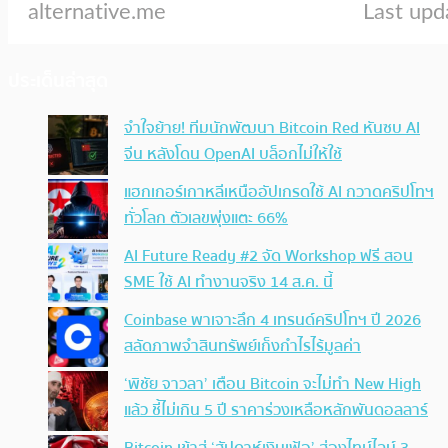
ประเด็นล่าสุด
จำใจย้าย! ทีมนักพัฒนา Bitcoin Red หันซบ AI
จีน หลังโดน OpenAI บล็อกไม่ให้ใช้
แฮกเกอร์เกาหลีเหนืออัปเกรดใช้ AI กวาดคริปโทฯ
ทั่วโลก ตัวเลขพุ่งแตะ 66%
AI Future Ready #2 จัด Workshop ฟรี สอน
SME ใช้ AI ทำงานจริง 14 ส.ค. นี้
Coinbase พาเจาะลึก 4 เทรนด์คริปโทฯ ปี 2026
สลัดภาพจำสินทรัพย์เก็งกำไรไร้มูลค่า
‘พิชัย จาวลา’ เตือน Bitcoin จะไม่ทำ New High
แล้ว ชี้ไม่เกิน 5 ปี ราคาร่วงเหลือหลักพันดอลลาร์