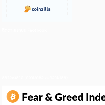
ติดตามเราบน Facebook
สภาวะตลาด (ความกลัว vs ความโลภ)