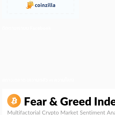
ติดตามเราบน Facebook
สภาวะตลาด (ความกลัว vs ความโลภ)