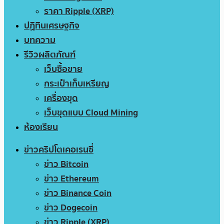
ราคา Ripple (XRP)
ปฏิทินเศรษฐกิจ
บทความ
รีวิวผลิตภัณฑ์
เว็บซื้อขาย
กระเป๋าเก็บเหรียญ
เครื่องขุด
เว็บขุดแบบ Cloud Mining
ห้องเรียน
ข่าวคริปโตเคอเรนซี่
ข่าว Bitcoin
ข่าว Ethereum
ข่าว Binance Coin
ข่าว Dogecoin
ข่าว Ripple (XRP)