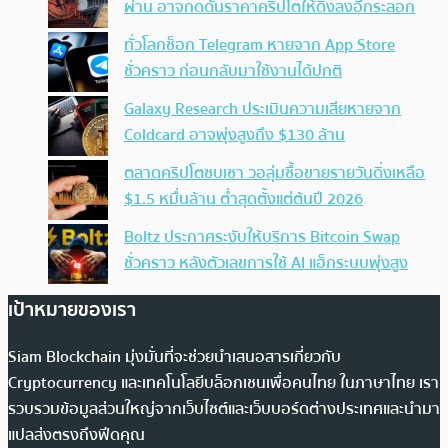
ผ่าน อาจกดดันราคาคริปโตให้ดิ่งลงอีกระลอก
ทั่วโลกช็อก Telegram หายจาก App Store
ชั่วคราว ก่อนกลับมาใช้งานได้ปกติ
Galaxy Research ประเมินความเสียหายจาก
Coldcard อาจพุ่งสูงถึง $130 ล้าน
ตลาดคริปโตซบเซา วอลุ่มซื้อขายรายวันดิ่งเหลือ
$1.5 หมื่นล้าน ต่ำสุดตั้งแต่ต้นปี 2026
Boltz ประกาศระงับให้บริการ Bitcoin Swap
ชั่วคราว หลังตัวเลขการใช้ AI แฮ็กระบบพุ่งสูง
เป้าหมายของเรา
Siam Blockchain มุ่งมั่นที่จะช่วยนำเสนอสารเกี่ยวกับ
Cryptocurrency และเทคโนโลยีบล็อกเชนเพื่อคนไทย ในภาษาไทย เรา
รวบรวมข้อมูลส่วนใหญ่จากเว็บไซต์และเว็บบอร์ดต่างประเทศและนำมา
แปลส่งตรงถึงฟีดคุณ