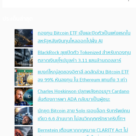
ประเด็นล่าสุด
กองทุน Bitcoin ETF เจ๊งและปิดตัวเป็นแห่งแรกใน
สหรัฐหลังเงินทุนไหลออกไปฝั่ง AI
BlackRock ลุยเปิดตัว Tokenized สำหรับกองทุน
ตลาดเงินยุโรปมูลค่า 3.11 แสนล้านดอลลาร์
แบงก์ใหญ่สุดของอิตาลี ลดสัดส่วน Bitcoin ETF
ลง 99% หันลงทุน ใน Ethereum แทนถึง 3 เท่า
Charles Hoskinson ปลุกพลังคอมมูฯ Cardano
ลั่นต้องการพา ADA กลับมาเป็นผู้ชนะ
นักขุด Bitcoin สาย Solo เจอบล็อก รับทรัพย์คน
เดียว 6.6 ล้านบาท ไม่สนวิกฤตศรัทธาคริปโทฯ
Bernstein เตือนหากกฎหมาย CLARITY Act ไม่