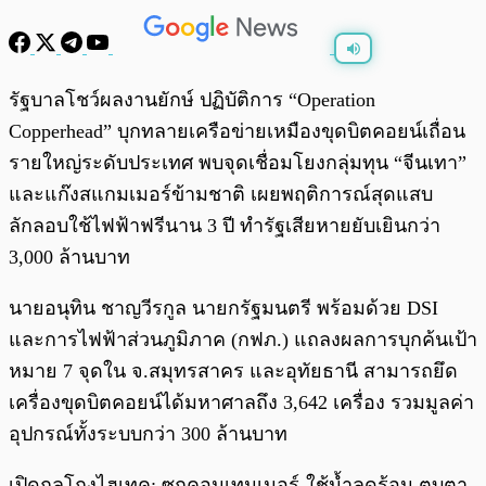
พร้อมเล่น
0:00
/
0:00
รัฐบาลโชว์ผลงานยักษ์ ปฏิบัติการ “Operation
Copperhead” บุกทลายเครือข่ายเหมืองขุดบิตคอยน์เถื่อน
รายใหญ่ระดับประเทศ พบจุดเชื่อมโยงกลุ่มทุน “จีนเทา”
และแก๊งสแกมเมอร์ข้ามชาติ เผยพฤติการณ์สุดแสบ
ลักลอบใช้ไฟฟ้าฟรีนาน 3 ปี ทำรัฐเสียหายยับเยินกว่า
3,000 ล้านบาท
นายอนุทิน ชาญวีรกูล นายกรัฐมนตรี พร้อมด้วย DSI
และการไฟฟ้าส่วนภูมิภาค (กฟภ.) แถลงผลการบุกค้นเป้า
หมาย 7 จุดใน จ.สมุทรสาคร และอุทัยธานี สามารถยึด
เครื่องขุดบิตคอยน์ได้มหาศาลถึง 3,642 เครื่อง รวมมูลค่า
อุปกรณ์ทั้งระบบกว่า 300 ล้านบาท
เปิดกลโกงไฮเทค: ซุกคอนเทนเนอร์-ใช้น้ำลดร้อน ตบตา