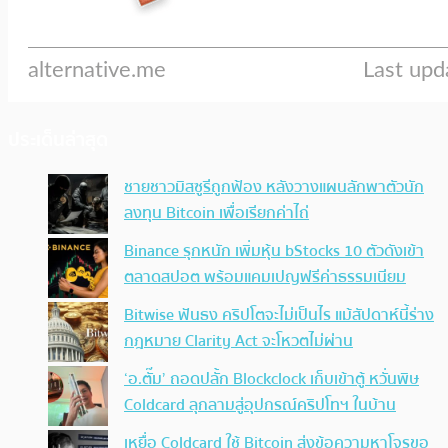
ประเด็นล่าสุด
ชายชาวมิสซูรีถูกฟ้อง หลังวางแผนลักพาตัวนัก
ลงทุน Bitcoin เพื่อเรียกค่าไถ่
Binance รุกหนัก เพิ่มหุ้น bStocks 10 ตัวดังเข้า
ตลาดสปอต พร้อมแคมเปญฟรีค่าธรรมเนียม
Bitwise ฟันธง คริปโตจะไม่เป็นไร แม้สัปดาห์นี้ร่าง
กฎหมาย Clarity Act จะโหวตไม่ผ่าน
‘อ.ตั๊ม’ ถอดปลั้ก Blockclock เก็บเข้าตู้ หวั่นพิษ
Coldcard ลุกลามสู่อุปกรณ์คริปโทฯ ในบ้าน
เหยื่อ Coldcard ใช้ Bitcoin ส่งข้อความหาโจรขอ