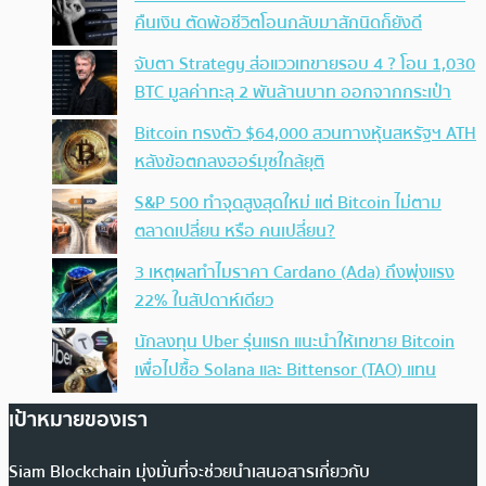
คืนเงิน ตัดพ้อชีวิตโอนกลับมาสักนิดก็ยังดี
จับตา Strategy ส่อแววเทขายรอบ 4 ? โอน 1,030
BTC มูลค่าทะลุ 2 พันล้านบาท ออกจากกระเป๋า
Bitcoin ทรงตัว $64,000 สวนทางหุ้นสหรัฐฯ ATH
หลังข้อตกลงฮอร์มุซใกล้ยุติ
S&P 500 ทำจุดสูงสุดใหม่ แต่ Bitcoin ไม่ตาม
ตลาดเปลี่ยน หรือ คนเปลี่ยน?
3 เหตุผลทำไมราคา Cardano (Ada) ถึงพุ่งแรง
22% ในสัปดาห์เดียว
นักลงทุน Uber รุ่นแรก แนะนำให้เทขาย Bitcoin
เพื่อไปซื้อ Solana และ Bittensor (TAO) แทน
เป้าหมายของเรา
Siam Blockchain มุ่งมั่นที่จะช่วยนำเสนอสารเกี่ยวกับ