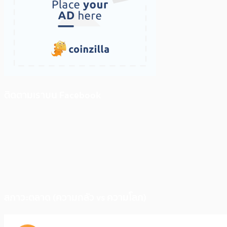
ติดตามเราบน Facebook
สภาวะตลาด (ความกลัว vs ความโลภ)