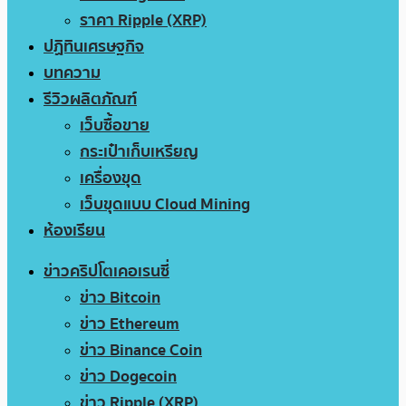
ราคา Ripple (XRP)
ปฏิทินเศรษฐกิจ
บทความ
รีวิวผลิตภัณฑ์
เว็บซื้อขาย
กระเป๋าเก็บเหรียญ
เครื่องขุด
เว็บขุดแบบ Cloud Mining
ห้องเรียน
ข่าวคริปโตเคอเรนซี่
ข่าว Bitcoin
ข่าว Ethereum
ข่าว Binance Coin
ข่าว Dogecoin
ข่าว Ripple (XRP)