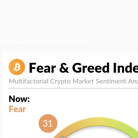
สภาวะตลาด (ความกลัว vs ความโลภ)