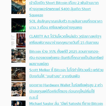
เจ้ามือเปิด Short Bitcoin เกือบ 2 พันล้านบาท
ห่างจุดพอร์ตแตกแค่ $400 ลุ้นเกิด Short
Squeeze
SOL ส่งสัญญาณกลับตัว ทะลุเส้นขาลงที่กดราคา
นาน 3 เดือน เตรียมพุ่งอย่างรุนแรง
CLARITY Act ได้วันโหวตใหม่แล้ว วุฒิสภาสหรัฐฯ
เตรียมพิจารณาร่างกฎหมายวันที่ 15 กันยายน
Bitcoin ร่วง 35% ตั้งแต่ปี 2025 สวนทางทอง-
เงิน-ทองแดงพุ่งแรง ดันคริปโตกลายเป็นสินทรัพย์
ผลงานแย่สุด
Scott Melker ชี้ Bitcoin ไม่ได้ทำให้รวยเร็ว แต่ช่วย
ป้องกันให้ “จนช้าลง” จากเงินเฟ้อ
ยอดขาย Hardware Wallet ในรัสเซียพุ่งสูง 2 เท่า
นักลงทุนแห่ถือคริปโตเอง ก่อนกฎใหม่เริ่มใช้
ก.ย.นี้
Michael Saylor ลั่น “มีแค่ Satoshi ที่ขาย Bitcoin