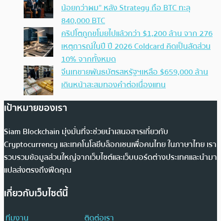
น้อยกว่าผม” หลัง Strategy ถือ BTC ทะลุ
840,000 BTC
คริปโตถูกขโมยไปแล้วกว่า $1,200 ล้าน จาก 276
เหตุการณ์ในปี ปี 2026 Coldcard คิดเป็นสัดส่วน
10% จากทั้งหมด
จีนเทขายพันธบัตรสหรัฐฯเหลือ $659,000 ล้าน
เดินหน้าสะสมทองคำต่อเนื่องแทน
เป้าหมายของเรา
Siam Blockchain มุ่งมั่นที่จะช่วยนำเสนอสารเกี่ยวกับ
Cryptocurrency และเทคโนโลยีบล็อกเชนเพื่อคนไทย ในภาษาไทย เรา
รวบรวมข้อมูลส่วนใหญ่จากเว็บไซต์และเว็บบอร์ดต่างประเทศและนำมา
แปลส่งตรงถึงฟีดคุณ
เกี่ยวกับเว็บไซต์นี้
ทีมงาน
ติดต่อเรา