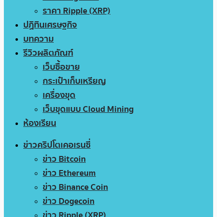
ราคา Ripple (XRP)
ปฏิทินเศรษฐกิจ
บทความ
รีวิวผลิตภัณฑ์
เว็บซื้อขาย
กระเป๋าเก็บเหรียญ
เครื่องขุด
เว็บขุดแบบ Cloud Mining
ห้องเรียน
ข่าวคริปโตเคอเรนซี่
ข่าว Bitcoin
ข่าว Ethereum
ข่าว Binance Coin
ข่าว Dogecoin
ข่าว Ripple (XRP)