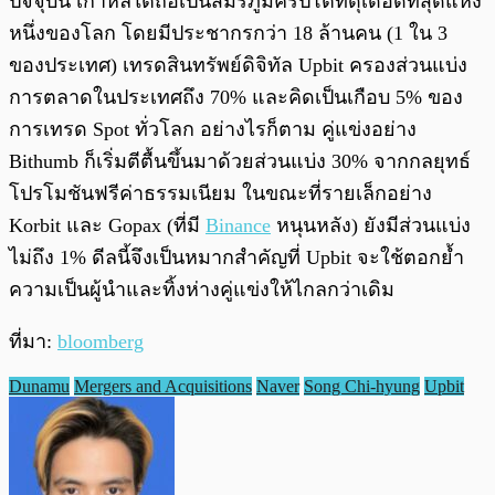
ปัจจุบัน เกาหลีใต้ถือเป็นสมรภูมิคริปโตที่ดุเดือดที่สุดแห่ง
หนึ่งของโลก โดยมีประชากรกว่า 18 ล้านคน (1 ใน 3
ของประเทศ) เทรดสินทรัพย์ดิจิทัล Upbit ครองส่วนแบ่ง
การตลาดในประเทศถึง 70% และคิดเป็นเกือบ 5% ของ
การเทรด Spot ทั่วโลก อย่างไรก็ตาม คู่แข่งอย่าง
Bithumb ก็เริ่มตีตื้นขึ้นมาด้วยส่วนแบ่ง 30% จากกลยุทธ์
โปรโมชันฟรีค่าธรรมเนียม ในขณะที่รายเล็กอย่าง
Korbit และ Gopax (ที่มี
Binance
หนุนหลัง) ยังมีส่วนแบ่ง
ไม่ถึง 1% ดีลนี้จึงเป็นหมากสำคัญที่ Upbit จะใช้ตอกย้ำ
ความเป็นผู้นำและทิ้งห่างคู่แข่งให้ไกลกว่าเดิม
ที่มา:
bloomberg
Dunamu
Mergers and Acquisitions
Naver
Song Chi-hyung
Upbit