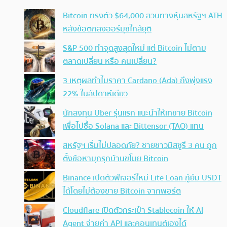
Bitcoin ทรงตัว $64,000 สวนทางหุ้นสหรัฐฯ ATH
หลังข้อตกลงฮอร์มุซใกล้ยุติ
S&P 500 ทำจุดสูงสุดใหม่ แต่ Bitcoin ไม่ตาม
ตลาดเปลี่ยน หรือ คนเปลี่ยน?
3 เหตุผลทำไมราคา Cardano (Ada) ถึงพุ่งแรง
22% ในสัปดาห์เดียว
นักลงทุน Uber รุ่นแรก แนะนำให้เทขาย Bitcoin
เพื่อไปซื้อ Solana และ Bittensor (TAO) แทน
สหรัฐฯ เริ่มไม่ปลอดภัย? ชายชาวมิสซูรี 3 คน ถูก
ตั้งข้อหาบุกรุกบ้านขโมย Bitcoin
Binance เปิดตัวฟีเจอร์ใหม่ Lite Loan กู้ยืม USDT
ได้โดยไม่ต้องขาย Bitcoin จากพอร์ต
Cloudflare เปิดตัวกระเป๋า Stablecoin ให้ AI
Agent จ่ายค่า API และคอนเทนต์เองได้