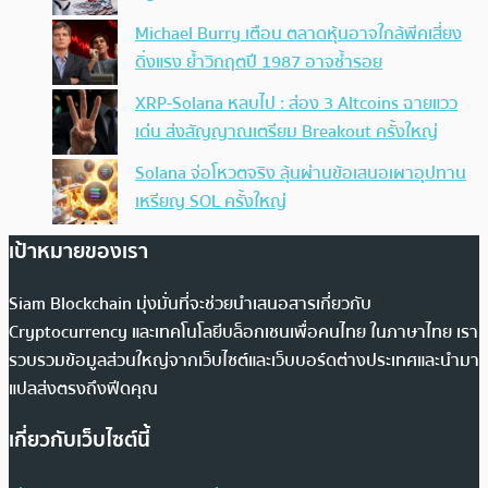
Michael Burry เตือน ตลาดหุ้นอาจใกล้พีคเสี่ยง
ดิ่งแรง ย้ำวิกฤตปี 1987 อาจซ้ำรอย
XRP-Solana หลบไป : ส่อง 3 Altcoins ฉายแวว
เด่น ส่งสัญญาณเตรียม Breakout ครั้งใหญ่
Solana จ่อโหวตจริง ลุ้นผ่านข้อเสนอเผาอุปทาน
เหรียญ SOL ครั้งใหญ่
เป้าหมายของเรา
Siam Blockchain มุ่งมั่นที่จะช่วยนำเสนอสารเกี่ยวกับ
Cryptocurrency และเทคโนโลยีบล็อกเชนเพื่อคนไทย ในภาษาไทย เรา
รวบรวมข้อมูลส่วนใหญ่จากเว็บไซต์และเว็บบอร์ดต่างประเทศและนำมา
แปลส่งตรงถึงฟีดคุณ
เกี่ยวกับเว็บไซต์นี้