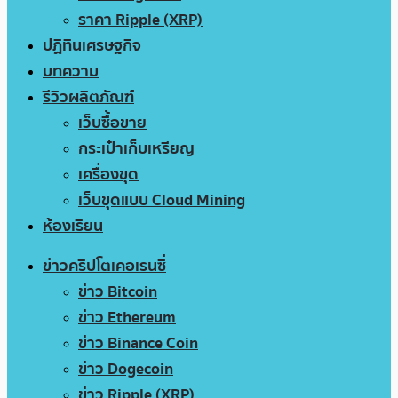
ราคา Ripple (XRP)
ปฏิทินเศรษฐกิจ
บทความ
รีวิวผลิตภัณฑ์
เว็บซื้อขาย
กระเป๋าเก็บเหรียญ
เครื่องขุด
เว็บขุดแบบ Cloud Mining
ห้องเรียน
ข่าวคริปโตเคอเรนซี่
ข่าว Bitcoin
ข่าว Ethereum
ข่าว Binance Coin
ข่าว Dogecoin
ข่าว Ripple (XRP)