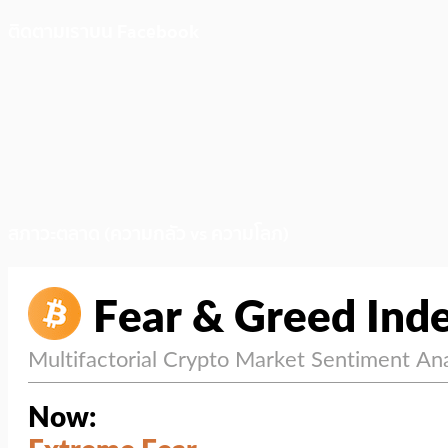
ติดตามเราบน Facebook
สภาวะตลาด (ความกลัว vs ความโลภ)