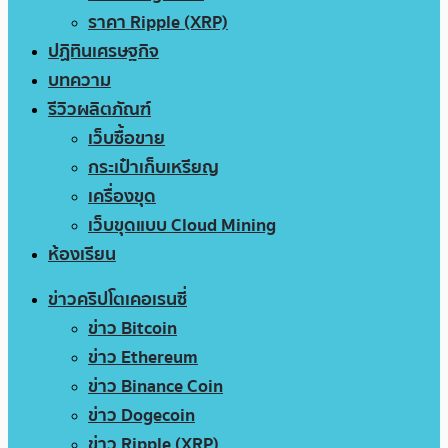
ราคา Ripple (XRP)
ปฏิทินเศรษฐกิจ
บทความ
รีวิวผลิตภัณฑ์
เว็บซื้อขาย
กระเป๋าเก็บเหรียญ
เครื่องขุด
เว็บขุดแบบ Cloud Mining
ห้องเรียน
ข่าวคริปโตเคอเรนซี่
ข่าว Bitcoin
ข่าว Ethereum
ข่าว Binance Coin
ข่าว Dogecoin
ข่าว Ripple (XRP)