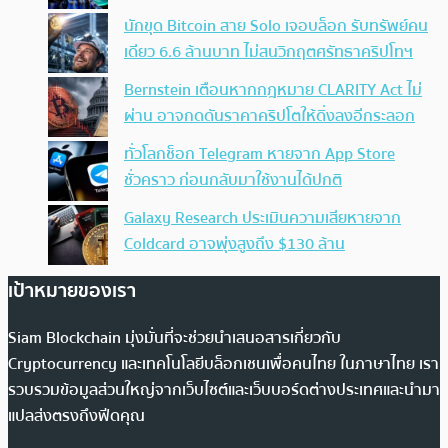
นักขุด Bitcoin สาย Solo เจอบล็อก รับทรัพย์คน
เดียว 6.6 ล้านบาท ไม่สนวิกฤตศรัทธาคริปโทฯ
Bernstein เตือนหากกฎหมาย CLARITY Act ไม่
ผ่าน อาจกดดันราคาคริปโตให้ดิ่งลงอีกระลอก
ทั่วโลกช็อก Telegram หายจาก App Store
ชั่วคราว ก่อนกลับมาใช้งานได้ปกติ
Galaxy Research ประเมินความเสียหายจาก
Coldcard อาจพุ่งสูงถึง $130 ล้าน
เป้าหมายของเรา
Siam Blockchain มุ่งมั่นที่จะช่วยนำเสนอสารเกี่ยวกับ
Cryptocurrency และเทคโนโลยีบล็อกเชนเพื่อคนไทย ในภาษาไทย เรา
รวบรวมข้อมูลส่วนใหญ่จากเว็บไซต์และเว็บบอร์ดต่างประเทศและนำมา
แปลส่งตรงถึงฟีดคุณ