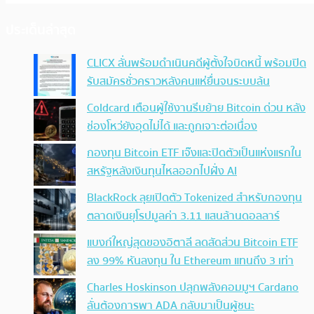
ประเด็นล่าสุด
CLICX ลั่นพร้อมดำเนินคดีผู้ตั้งใจบิดหนี้ พร้อมปิด
รับสมัครชั่วคราวหลังคนแห่ยื่นจนระบบล้น
Coldcard เตือนผู้ใช้งานรีบย้าย Bitcoin ด่วน หลัง
ช่องโหว่ยังอุดไม่ได้ และถูกเจาะต่อเนื่อง
กองทุน Bitcoin ETF เจ๊งและปิดตัวเป็นแห่งแรกใน
สหรัฐหลังเงินทุนไหลออกไปฝั่ง AI
BlackRock ลุยเปิดตัว Tokenized สำหรับกองทุน
ตลาดเงินยุโรปมูลค่า 3.11 แสนล้านดอลลาร์
แบงก์ใหญ่สุดของอิตาลี ลดสัดส่วน Bitcoin ETF
ลง 99% หันลงทุน ใน Ethereum แทนถึง 3 เท่า
Charles Hoskinson ปลุกพลังคอมมูฯ Cardano
ลั่นต้องการพา ADA กลับมาเป็นผู้ชนะ