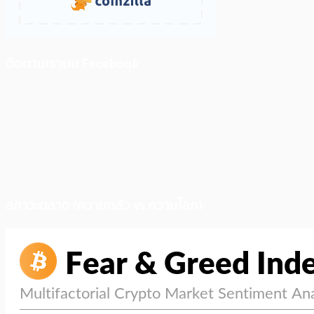
ติดตามเราบน Facebook
สภาวะตลาด (ความกลัว vs ความโลภ)