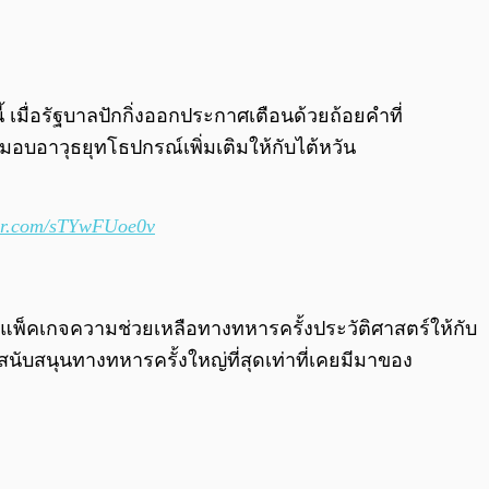
0:00
/
0:00
เมื่อรัฐบาลปักกิ่งออกประกาศเตือนด้วยถ้อยคำที่
งมอบอาวุธยุทโธปกรณ์เพิ่มเติมให้กับไต้หวัน
ter.com/sTYwFUoe0v
ัติแพ็คเกจความช่วยเหลือทางทหารครั้งประวัติศาสตร์ให้กับ
รสนับสนุนทางทหารครั้งใหญ่ที่สุดเท่าที่เคยมีมาของ