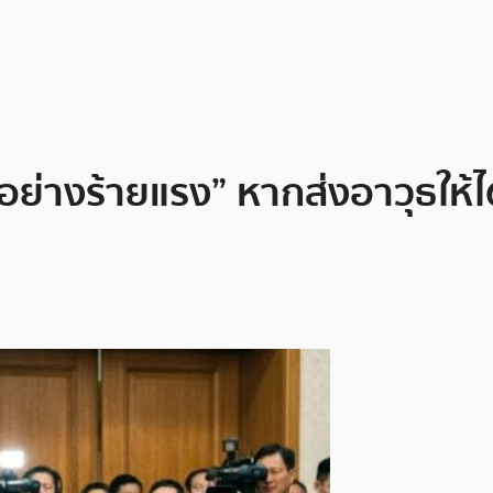
าอย่างร้ายแรง” หากส่งอาวุธให้ไ