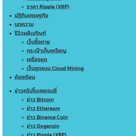
ราคา Ripple (XRP)
ปฏิทินเศรษฐกิจ
บทความ
รีวิวผลิตภัณฑ์
เว็บซื้อขาย
กระเป๋าเก็บเหรียญ
เครื่องขุด
เว็บขุดแบบ Cloud Mining
ห้องเรียน
ข่าวคริปโตเคอเรนซี่
ข่าว Bitcoin
ข่าว Ethereum
ข่าว Binance Coin
ข่าว Dogecoin
ข่าว Ripple (XRP)