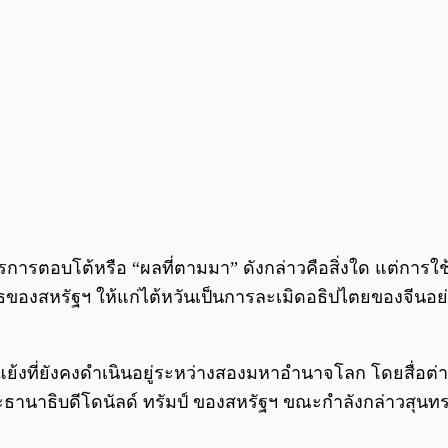
รการตอบโต้หรือ “ผลที่ตามมา” ดังกล่าวคือสิ่งใด แต่การใช
อาวุธของสหรัฐฯ ให้แก่ไต้หวันเป็นการละเมิดอธิปไตยของจีน
ดแย้งที่ยังคงดำเนินอยู่ระหว่างสองมหาอำนาจโลก โดยสื่อต่า
นาธิบดีโดนัลด์ ทรัมป์ ของสหรัฐฯ ขณะกำลังกล่าวสุนทรพจน์