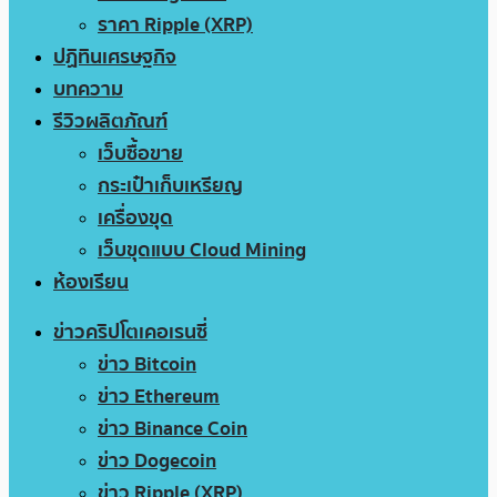
ราคา Ripple (XRP)
ปฏิทินเศรษฐกิจ
บทความ
รีวิวผลิตภัณฑ์
เว็บซื้อขาย
กระเป๋าเก็บเหรียญ
เครื่องขุด
เว็บขุดแบบ Cloud Mining
ห้องเรียน
ข่าวคริปโตเคอเรนซี่
ข่าว Bitcoin
ข่าว Ethereum
ข่าว Binance Coin
ข่าว Dogecoin
ข่าว Ripple (XRP)