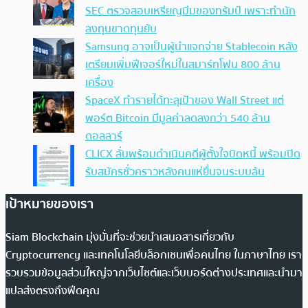
SEC ตรวจสอบเหรียญมีมของทรัมป์ เพราะทำนัก
ลงทุนขาดทุนยับ
Samsung อาจเป็นผู้นำแจกจ่าย Stablecoin หลัง
เตรียมเพิ่มฟีเจอร์ใหม่ในสมาร์ทโฟน 800 ล้าน
เครื่อง
SpaceX ทำรายได้ทะลุเป้าของ Wall Street แต่
พอร์ต Bitcoin มีมูลค่าลดลงกว่า 540 ล้าน
ดอลลาร์
CLICX ลั่นพร้อมดำเนินคดีผู้ตั้งใจบิดหนี้ พร้อมปิด
รับสมัครชั่วคราวหลังคนแห่ยื่นจนระบบล้น
เป้าหมายของเรา
Siam Blockchain มุ่งมั่นที่จะช่วยนำเสนอสารเกี่ยวกับ
Cryptocurrency และเทคโนโลยีบล็อกเชนเพื่อคนไทย ในภาษาไทย เรา
รวบรวมข้อมูลส่วนใหญ่จากเว็บไซต์และเว็บบอร์ดต่างประเทศและนำมา
แปลส่งตรงถึงฟีดคุณ