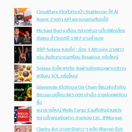
Cloudflare เปิดตัวกระเป๋า Stablecoin ให้ AI
Agent จ่ายค่า API และคอนเทนต์เองได้
Michael Burry เตือน ตลาดหุ้นอาจใกล้พีคเสี่ยง
ดิ่งแรง ย้ำวิกฤตปี 1987 อาจซ้ำรอย
XRP-Solana หลบไป : ส่อง 3 Altcoins ฉายแวว
เด่น ส่งสัญญาณเตรียม Breakout ครั้งใหญ่
Solana จ่อโหวตจริง ลุ้นผ่านข้อเสนอเผาอุปทาน
เหรียญ SOL ครั้งใหญ่
Glassnode เปิดข้อมูล On-Chain ชี้แนวรับสำคัญ
Bitcoin อยู่โซน $63,000 เจ้ามือ-รายย่อยแห่ช้อน
ซื้อ
ธนาคารใหญ่ Wells Fargo ร่วมศึกชิงส่วนแบ่ง
ตลาดโทเคนเงินฝาก ตามรอย Citi, JPMorgan
Clarity Act อาจชะงักยาว ๆ หลัง Warren ร้อง