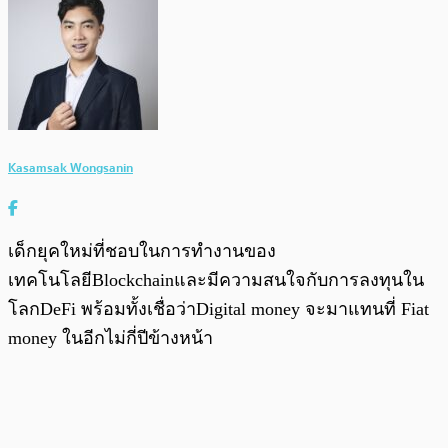
Kasamsak Wongsanin
เด็กยุคใหม่ที่ชอบในการทำงานของ
เทคโนโลยีBlockchainและมีความสนใจกับการลงทุนใน
โลกDeFi พร้อมทั้งเชื่อว่าDigital money จะมาแทนที่ Fiat
money ในอีกไม่กี่ปีข้างหน้า