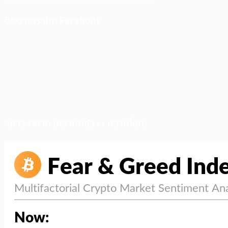
ติดตามเราบน Facebook
สภาวะตลาด (ความกลัว vs ความโลภ)