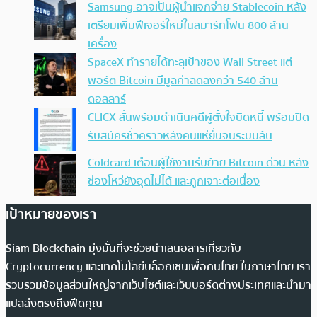
Samsung อาจเป็นผู้นำแจกจ่าย Stablecoin หลัง
เตรียมเพิ่มฟีเจอร์ใหม่ในสมาร์ทโฟน 800 ล้าน
เครื่อง
SpaceX ทำรายได้ทะลุเป้าของ Wall Street แต่
พอร์ต Bitcoin มีมูลค่าลดลงกว่า 540 ล้าน
ดอลลาร์
CLICX ลั่นพร้อมดำเนินคดีผู้ตั้งใจบิดหนี้ พร้อมปิด
รับสมัครชั่วคราวหลังคนแห่ยื่นจนระบบล้น
Coldcard เตือนผู้ใช้งานรีบย้าย Bitcoin ด่วน หลัง
ช่องโหว่ยังอุดไม่ได้ และถูกเจาะต่อเนื่อง
เป้าหมายของเรา
Siam Blockchain มุ่งมั่นที่จะช่วยนำเสนอสารเกี่ยวกับ
Cryptocurrency และเทคโนโลยีบล็อกเชนเพื่อคนไทย ในภาษาไทย เรา
รวบรวมข้อมูลส่วนใหญ่จากเว็บไซต์และเว็บบอร์ดต่างประเทศและนำมา
แปลส่งตรงถึงฟีดคุณ