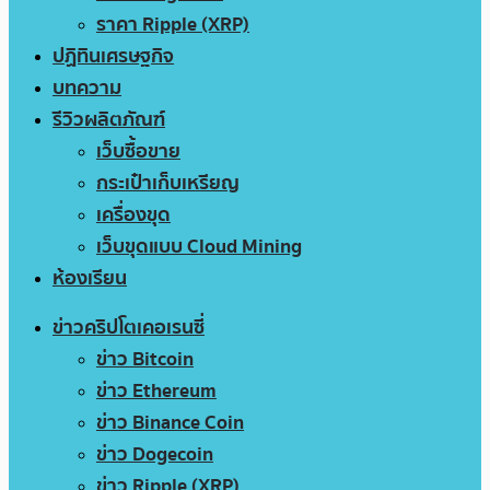
ราคา Ripple (XRP)
ปฏิทินเศรษฐกิจ
บทความ
รีวิวผลิตภัณฑ์
เว็บซื้อขาย
กระเป๋าเก็บเหรียญ
เครื่องขุด
เว็บขุดแบบ Cloud Mining
ห้องเรียน
ข่าวคริปโตเคอเรนซี่
ข่าว Bitcoin
ข่าว Ethereum
ข่าว Binance Coin
ข่าว Dogecoin
ข่าว Ripple (XRP)