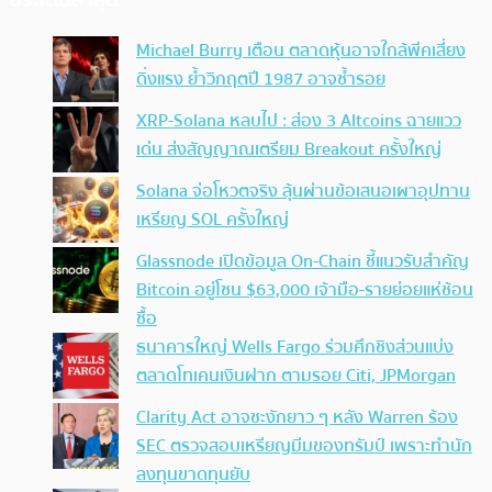
Michael Burry เตือน ตลาดหุ้นอาจใกล้พีคเสี่ยง
ดิ่งแรง ย้ำวิกฤตปี 1987 อาจซ้ำรอย
XRP-Solana หลบไป : ส่อง 3 Altcoins ฉายแวว
เด่น ส่งสัญญาณเตรียม Breakout ครั้งใหญ่
Solana จ่อโหวตจริง ลุ้นผ่านข้อเสนอเผาอุปทาน
เหรียญ SOL ครั้งใหญ่
Glassnode เปิดข้อมูล On-Chain ชี้แนวรับสำคัญ
Bitcoin อยู่โซน $63,000 เจ้ามือ-รายย่อยแห่ช้อน
ซื้อ
ธนาคารใหญ่ Wells Fargo ร่วมศึกชิงส่วนแบ่ง
ตลาดโทเคนเงินฝาก ตามรอย Citi, JPMorgan
Clarity Act อาจชะงักยาว ๆ หลัง Warren ร้อง
SEC ตรวจสอบเหรียญมีมของทรัมป์ เพราะทำนัก
ลงทุนขาดทุนยับ