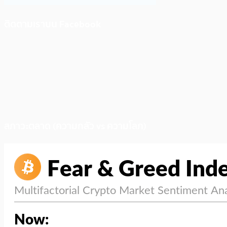
ติดตามเราบน Facebook
สภาวะตลาด (ความกลัว vs ความโลภ)