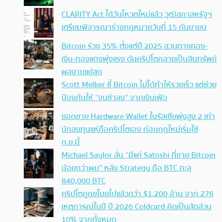
CLARITY Act ได้วันโหวตใหม่แล้ว วุฒิสภาสหรัฐฯ
เตรียมพิจารณาร่างกฎหมายวันที่ 15 กันยายน
Bitcoin ร่วง 35% ตั้งแต่ปี 2025 สวนทางทอง-
เงิน-ทองแดงพุ่งแรง ดันคริปโตกลายเป็นสินทรัพย์
ผลงานแย่สุด
Scott Melker ชี้ Bitcoin ไม่ได้ทำให้รวยเร็ว แต่ช่วย
ป้องกันให้ “จนช้าลง” จากเงินเฟ้อ
ยอดขาย Hardware Wallet ในรัสเซียพุ่งสูง 2 เท่า
นักลงทุนแห่ถือคริปโตเอง ก่อนกฎใหม่เริ่มใช้
ก.ย.นี้
Michael Saylor ลั่น “มีแค่ Satoshi ที่ขาย Bitcoin
น้อยกว่าผม” หลัง Strategy ถือ BTC ทะลุ
840,000 BTC
คริปโตถูกขโมยไปแล้วกว่า $1,200 ล้าน จาก 276
เหตุการณ์ในปี ปี 2026 Coldcard คิดเป็นสัดส่วน
10% จากทั้งหมด