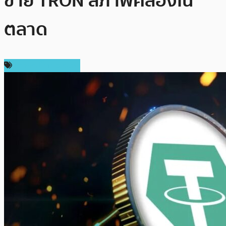
ข่าย TRON สภาพคล่องใน
ตลาด
ข่าวคริปโตเคอเรนซี่