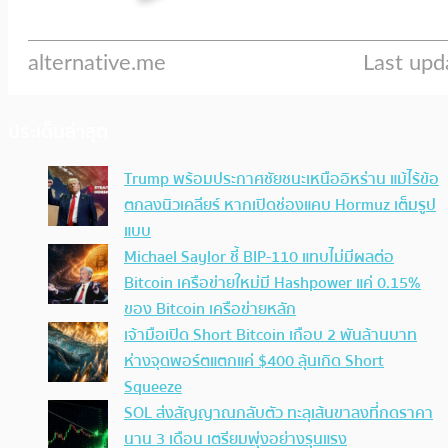
ประเด็นล่าสุด
Trump พร้อมประกาศชัยชนะเหนืออิหร่าน แม้ไร้ข้อ
ตกลงนิวเคลียร์ หากเปิดช่องแคบ Hormuz เต็มรูป
แบบ
Michael Saylor ชี้ BIP-110 แทบไม่มีผลต่อ
Bitcoin เครือข่ายใหม่มี Hashpower แค่ 0.15%
ของ Bitcoin เครือข่ายหลัก
เจ้ามือเปิด Short Bitcoin เกือบ 2 พันล้านบาท
ห่างจุดพอร์ตแตกแค่ $400 ลุ้นเกิด Short
Squeeze
SOL ส่งสัญญาณกลับตัว ทะลุเส้นขาลงที่กดราคา
นาน 3 เดือน เตรียมพุ่งอย่างรุนแรง