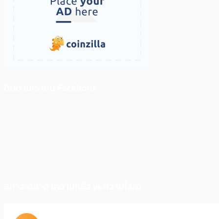
ติดตามเราบน Facebook
สภาวะตลาด (ความกลัว vs ความโลภ)