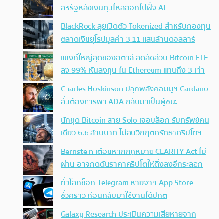
สหรัฐหลังเงินทุนไหลออกไปฝั่ง AI
BlackRock ลุยเปิดตัว Tokenized สำหรับกองทุน
ตลาดเงินยุโรปมูลค่า 3.11 แสนล้านดอลลาร์
แบงก์ใหญ่สุดของอิตาลี ลดสัดส่วน Bitcoin ETF
ลง 99% หันลงทุน ใน Ethereum แทนถึง 3 เท่า
Charles Hoskinson ปลุกพลังคอมมูฯ Cardano
ลั่นต้องการพา ADA กลับมาเป็นผู้ชนะ
นักขุด Bitcoin สาย Solo เจอบล็อก รับทรัพย์คน
เดียว 6.6 ล้านบาท ไม่สนวิกฤตศรัทธาคริปโทฯ
Bernstein เตือนหากกฎหมาย CLARITY Act ไม่
ผ่าน อาจกดดันราคาคริปโตให้ดิ่งลงอีกระลอก
ทั่วโลกช็อก Telegram หายจาก App Store
ชั่วคราว ก่อนกลับมาใช้งานได้ปกติ
Galaxy Research ประเมินความเสียหายจาก