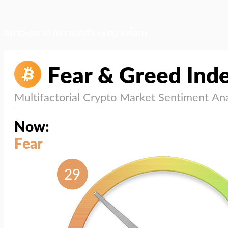
สภาวะตลาด (ความกลัว vs ความโลภ)