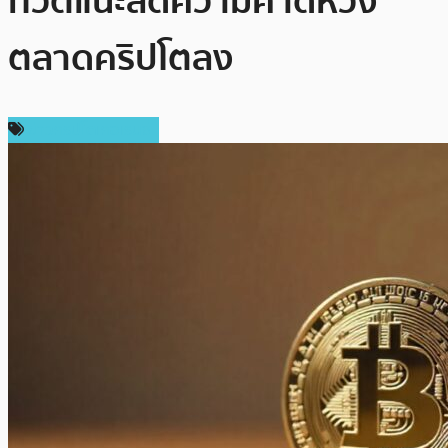
ทวีตแนะลดความคาดหวัง
ตลาดคริปโตลง
ข่าวคริปโตเคอเรนซี่