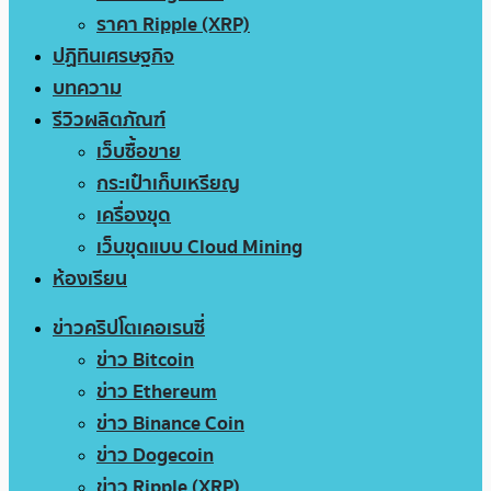
ราคา Ripple (XRP)
ปฏิทินเศรษฐกิจ
บทความ
รีวิวผลิตภัณฑ์
เว็บซื้อขาย
กระเป๋าเก็บเหรียญ
เครื่องขุด
เว็บขุดแบบ Cloud Mining
ห้องเรียน
ข่าวคริปโตเคอเรนซี่
ข่าว Bitcoin
ข่าว Ethereum
ข่าว Binance Coin
ข่าว Dogecoin
ข่าว Ripple (XRP)