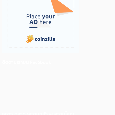
ติดตามเราบน Facebook
สภาวะตลาด (ความกลัว vs ความโลภ)