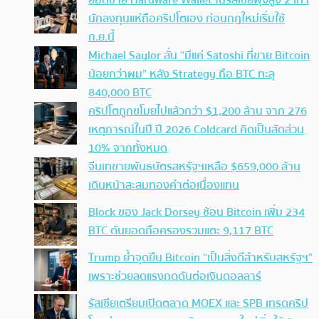
นักลงทุนแห่ถือคริปโตเอง ก่อนกฎใหม่เริ่มใช้
ก.ย.นี้
Michael Saylor ลั่น “มีแค่ Satoshi ที่ขาย Bitcoin
น้อยกว่าผม” หลัง Strategy ถือ BTC ทะลุ
840,000 BTC
คริปโตถูกขโมยไปแล้วกว่า $1,200 ล้าน จาก 276
เหตุการณ์ในปี ปี 2026 Coldcard คิดเป็นสัดส่วน
10% จากทั้งหมด
จีนเทขายพันธบัตรสหรัฐฯเหลือ $659,000 ล้าน
เดินหน้าสะสมทองคำต่อเนื่องแทน
Block ของ Jack Dorsey ช้อน Bitcoin เพิ่ม 234
BTC ดันยอดถือครองรวมแตะ 9,117 BTC
Trump ย้ำจุดยืน Bitcoin “เป็นสิ่งดีสำหรับสหรัฐฯ”
เพราะช่วยลดแรงกดดันต่อเงินดอลลาร์
รัสเซียเตรียมเปิดตลาด MOEX และ SPB เทรดคริป