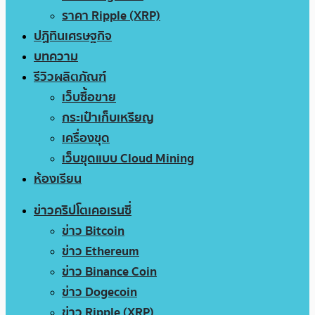
ราคา Ripple (XRP)
ปฏิทินเศรษฐกิจ
บทความ
รีวิวผลิตภัณฑ์
เว็บซื้อขาย
กระเป๋าเก็บเหรียญ
เครื่องขุด
เว็บขุดแบบ Cloud Mining
ห้องเรียน
ข่าวคริปโตเคอเรนซี่
ข่าว Bitcoin
ข่าว Ethereum
ข่าว Binance Coin
ข่าว Dogecoin
ข่าว Ripple (XRP)