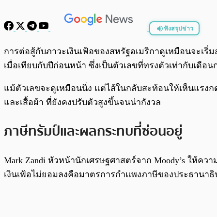
ฟังสรุปข่าว
พร้อมเล่น
การต่อสู้กับภาวะเงินเฟ้อของสหรัฐอเมริกาดูเหมือนจะเริ่ม
เมื่อเทียบกับปีก่อนหน้า ซึ่งเป็นตัวเลขที่ทรงตัวเท่ากับเด
แม้ตัวเลขจะดูเหมือนนิ่ง แต่ไส้ในกลับสะท้อนให้เห็นแ
และเสื้อผ้า ที่ยังคงปรับตัวสูงขึ้นจนน่ากังวล
ภาษีทรัมป์และผลกระทบที่ซ่อนอยู่
Mark Zandi หัวหน้านักเศรษฐศาสตร์จาก Moody’s ให้ความเห็น
เงินเฟ้อไม่ยอมลงคือมาตรการกำแพงภาษีของประธานาธิบดีโด