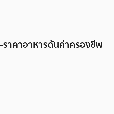
ฉีก-ราคาอาหารดันค่าครองชีพ