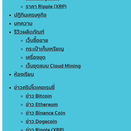
ราคา Ripple (XRP)
ปฏิทินเศรษฐกิจ
บทความ
รีวิวผลิตภัณฑ์
เว็บซื้อขาย
กระเป๋าเก็บเหรียญ
เครื่องขุด
เว็บขุดแบบ Cloud Mining
ห้องเรียน
ข่าวคริปโตเคอเรนซี่
ข่าว Bitcoin
ข่าว Ethereum
ข่าว Binance Coin
ข่าว Dogecoin
ข่าว Ripple (XRP)